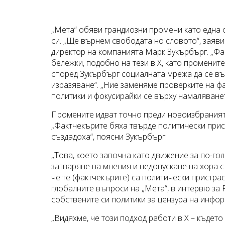
„Мета“ обяви грандиозни промени като една 
си. „Ще върнем свободата но словото“, зая
директор на компанията Марк Зукърбърг. „Ф
бележки, подобно на тези в X, като променит
според Зукърбърг социалната мрежа да се в
изразяване“. „Ние заменяме проверките на ф
политики и фокусирайки се върху намаляванет
Промените идват точно преди новоизбраният
„Фактчекърите бяха твърде политически прис
създадоха“, поясни Зукърбърг.
„Това, което започна като движение за по-го
затваряне на мнения и недопускане на хора с 
че те (фактчекърите) са политически пристрас
глобалните въпроси на „Мета“, в интервю за 
собствените си политики за цензура на инфо
„Видяхме, че този подход работи в X – къдет