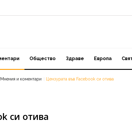
ментари
Oбщество
Здраве
Европа
Свя
Мнения и коментари
Цензурата във Facebook си отива
ok си отива