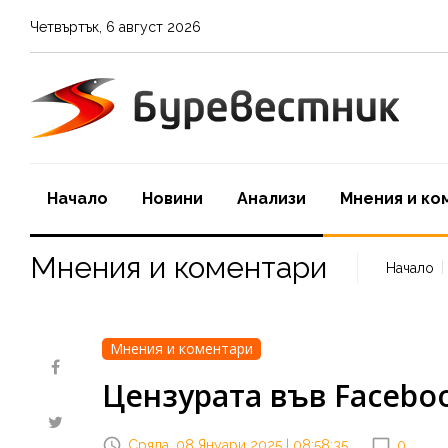
Четвъртък
,
6
август
2026
Начало
Новини
Aнализи
Мнения и ко
Мнения и коментари
Начало
Мнения и коментари
Цензурата във Facebo
Сряда, 08 Януари 2025 | 08:58:35
0