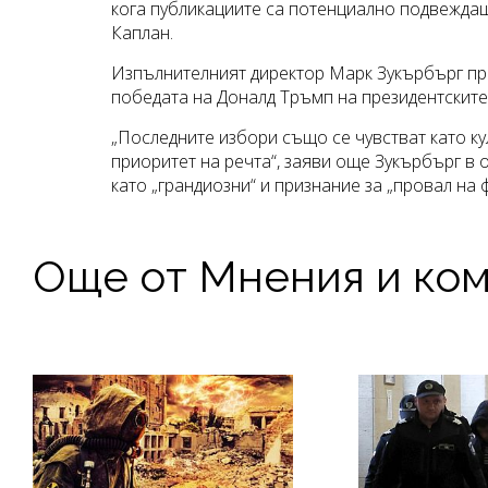
кога публикациите са потенциално подвеждащ
Каплан.
Изпълнителният директор Марк Зукърбърг при
победата на Доналд Тръмп на президентските
„Последните избори също се чувстват като ку
приоритет на речта“, заяви още Зукърбърг в
като „грандиозни“ и признание за „провал на
Още от Мнения и ко