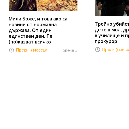
Мили Боже, и това ако са
Тройно убийст
новини от нормална
дете в мол, др
държава. От един
в училище и п
единствен ден. Те
прокурор
(по)казват всичко
Преди 9 месе
Преди 9 месеца
Повече »