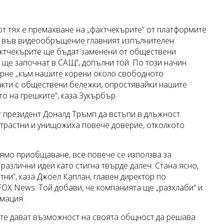
от тях е премахване на „фактчекърите“ от платформите
ви във видеообръщение главният изпълнителен
актчекърите ще бъдат заменени от обществени
е ще започнат в САЩ“, допълни той. По този начин
ърне „към нашите корени около свободното
акти с обществени бележки, опростявайки нашите
о на грешките“, каза Зукърбър.
 президент Доналд Тръмп да встъпи в длъжност.
трастни и унищожиха повече доверие, отколкото
лямо приобщаване, все повече се използва за
различни идеи като стигна твърде далеч. Стана ясно,
тни“, каза Джоел Каплан, главен директор по
FOX News. Той добави, че компанията ще „разхлаби“ и
рмация.
о те дават възможност на своята общност да решава