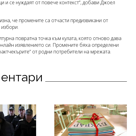
и и се нуждаят от повече контекст“, добави Джоел
зна, че промените са отчасти предизвикани от
 избори.
лтурна повратна точка към кулата, която отново дава
 онлайн изявлението си. Промените бяха определени
 фактчекърите“ от родни потребители на мрежата.
ментари