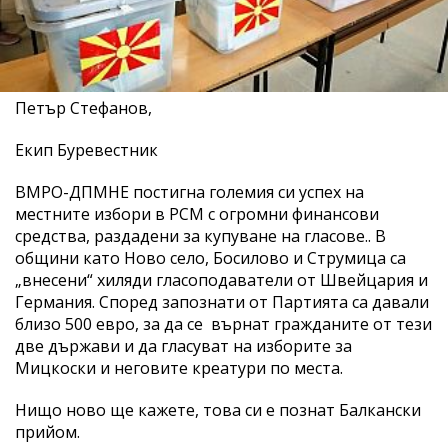
Петър Стефанов,
Екип Буревестник
ВМРО-ДПМНЕ постигна големия си успех на
местните избори в РСМ с огромни финансови
средства, раздадени за купуване на гласове.. В
общини като Ново село, Босилово и Струмица са
„внесени“ хиляди гласоподаватели от Швейцария и
Германия. Според запознати от Партията са давали
близо 500 евро, за да се върнат гражданите от тези
две държави и да гласуват на изборите за
Мицкоски и неговите креатури по места.
Нищо ново ще кажете, това си е познат Балкански
прийом.