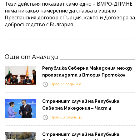
Тези действия показват само едно – ВМРО-ДПМНЕ
няма никакво намерение да спазва в изцяло
Преспанския договор с Гърция, както и Договора за
добросъседство с България.
Още от Анализи
Република Северна Македония между
пропагандата и Втория Протокол
Преди 1 седмица
Странният случай на Република
Северна Македония – Част 4
Преди 3 седмици
Странният случай на Република