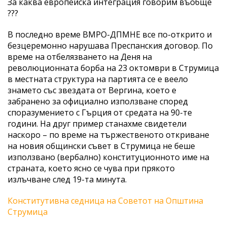
За каква европейска интеграция говорим въобще
???
В последно време ВМРО-ДПМНЕ все по-открито и
безцеремонно нарушава Преспанския договор. По
време на отбелязването на Деня на
революционната борба на 23 октомври в Струмица
в местната структура на партията се е веело
знамето със звездата от Вергина, което е
забранено за официално използване според
споразумението с Гърция от средата на 90-те
години. На друг пример станахме свидетели
наскоро – по време на тържественото откриване
на новия общински съвет в Струмица не беше
използвано (вербално) конституционното име на
страната, което ясно се чува при прякото
излъчване след 19-та минута.
Конститутивна седница на Советот на Општина
Струмица