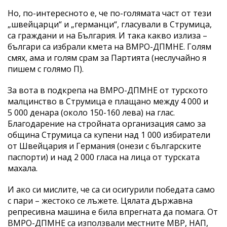
Но, по-интересното е, че по-голямата част от тези
„швейцарци“ и „германци“, гласували в Струмица,
са граждани и на България. И така какво излиза –
българи са избрали кмета на ВМРО-ДПМНЕ. Голям
смях, ама и голям срам за Партията (неслучайно я
пишем с голямо П).
За вота в подкрепа на ВМРО-ДПМНЕ от турското
малцинство в Струмица е плащано между 4 000 и
5 000 денара (около 150-160 лева) на глас.
Благодарение на стройната организация само за
община Струмица са купени над 1 000 избиратели
от Швейцария и Германия (онези с българските
паспорти) и над 2 000 гласа на лица от турската
махала.
И ако си мислите, че са си осигурили победата само
с пари – жестоко се лъжете. Цялата държавна
репресивна машина е била впрегната да помага. От
ВМРО-ДПМНЕ са използвали местните МВР, НАП,