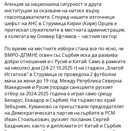
Агенция за национална сигурност и други
институции за оказване на натиск върху
гласоподавателите. Според нашите източници
шефът на АНС в Струмица Кирил (Кире) Орцев е
притискал служителите в местната администрация,
а колегата му Оливер Ефтимов – частния сектор.
По време на местните избори стана все по-ясно, че
ВМРО-ДПМНЕ освен със Сърбия иска да развива
добри отношения и с Русия и Китай. Само в рамките
на няколко дни (24-27.10.2025 г) на стадион „Благой
Истатков“ в Струмица се проведоха 2 футболни
мача за жени до 19 год. Между Република Северна
Македония и Русия (поради санкциите руският
отбор за 2024-2025 година е играл само срещу
Беларус, Еквадор и Сърбия). На тържество край
Зебърняк, Куманово са присъствали председателят
на Демократическата партия на сърбите в РСМ
Иван Стоилькович, руският посланик Сергей
Баздникин, както и дипломати от Китай и Сърбия.