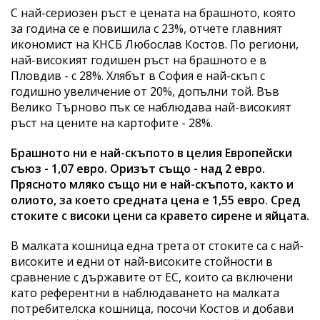
С най-сериозен ръст е цената на брашното, която
за година се е повишила с 23%, отчете главният
икономист на КНСБ Любослав Костов. По региони,
най-високият годишен ръст на брашното е в
Пловдив - с 28%. Хлябът в София е най-скъп с
годишно увеличение от 20%, допълни той. Във
Велико Търново пък се наблюдава най-високият
ръст на цените на картофите - 28%.
Брашното ни е най-скъпото в целия Европейски
съюз - 1,07 евро. Оризът също - над 2 евро.
Прясното мляко също ни е най-скъпото, както и
олиото, за което средната цена е 1,55 евро. Сред
стоките с високи цени са кравето сирене и яйцата.
В малката кошница една трета от стоките са с най-
високите и едни от най-високите стойности в
сравнение с държавите от ЕС, които са включени
като референтни в наблюдаването на малката
потребителска кошница, посочи Костов и добави