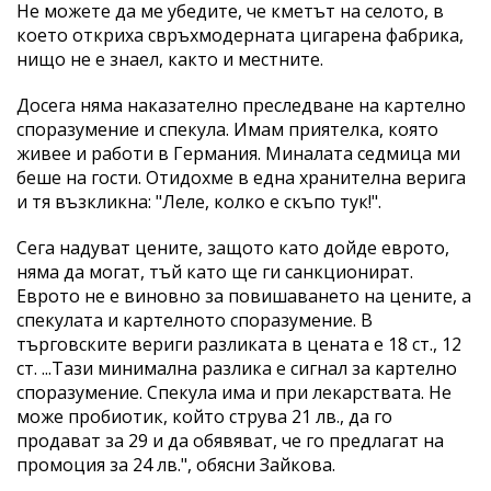
Не можете да ме убедите, че кметът на селото, в
което откриха свръхмодерната цигарена фабрика,
нищо не е знаел, както и местните.
Досега няма наказателно преследване на картелно
споразумение и спекула. Имам приятелка, която
живее и работи в Германия. Миналата седмица ми
беше на гости. Отидохме в една хранителна верига
и тя възкликна: "Леле, колко е скъпо тук!".
Сега надуват цените, защото като дойде еврото,
няма да могат, тъй като ще ги санкционират.
Еврото не е виновно за повишаването на цените, а
спекулата и картелното споразумение. В
търговските вериги разликата в цената е 18 ст., 12
ст. ...Тази минимална разлика е сигнал за картелно
споразумение. Спекула има и при лекарствата. Не
може пробиотик, който струва 21 лв., да го
продават за 29 и да обявяват, че го предлагат на
промоция за 24 лв.", обясни Зайкова.