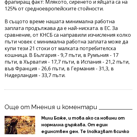
фрапиращ факт: Млякото, сиренето и яйцата са на
125% от средноевропейските стойности.
В същото време нашата минимална работна
заплата продължава да е най-ниската. в ЕС. За
сравнение, от КНСБ са направили изчисления колко
пъти човек с минимална работна заплата може да
купи тези 21 стоки от малката потребителска
кошница. В България - 9,7 пъти, в Румъния - 17
пъти, в Хърватия - 17,7 пъти, в Испания - 21,2 пъти,
във Франция - 26,6 пъти, в Германия - 31,3, в
Нидерландия - 33,7 пъти.
Още от Мнения и коментари
Мили Боже, и това ако са новини от
нормална държава. От един
единствен ден. Те (по)казват всичко