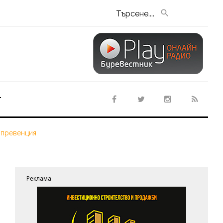
Търсене....
т
 превенция
Реклама