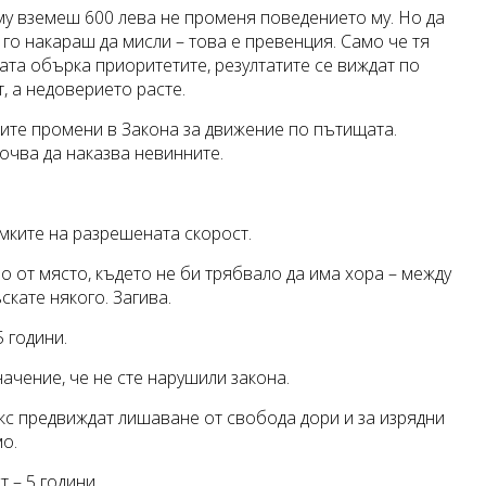
 му вземеш 600 лева не променя поведението му. Но да
 го накараш да мисли – това е превенция. Само че тя
вата обърка приоритетите, резултатите се виждат по
, а недоверието расте.
вите промени в Закона за движение по пътищата.
очва да наказва невинните.
амките на разрешената скорост.
но от място, където не би трябвало да има хора – между
скате някого. Загива.
5 години.
ачение, че не сте нарушили закона.
кс предвиждат лишаване от свобода дори и за изрядни
мо.
 – 5 години.