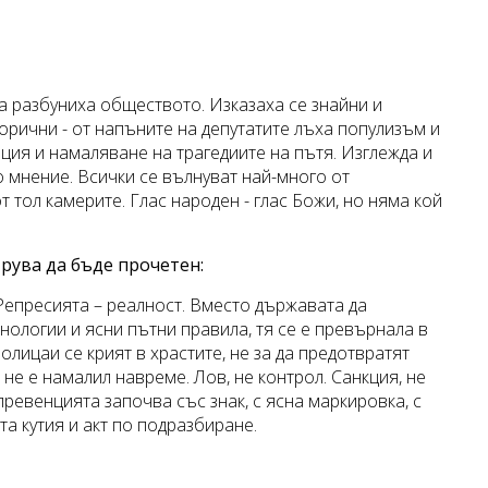
 разбуниха обществото. Изказаха се знайни и
орични - от напъните на депутатите лъха популизъм и
нция и намаляване на трагедиите на пътя. Изглежда и
 мнение. Всички се вълнуват най-много от
 тол камерите. Глас народен - глас Божи, но няма кой
трува да бъде прочетен:
Репресията – реалност. Вместо държавата да
нологии и ясни пътни правила, тя се е превърнала в
олицаи се крият в храстите, не за да предотвратят
о не е намалил навреме. Лов, не контрол. Санкция, не
ревенцията започва със знак, с ясна маркировка, с
та кутия и акт по подразбиране.