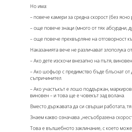
Но има:
– повече камери за средна скорост (без ясно
– още повече знаци (много от тях абсурдни, 
– още повече прехвърляне на отговорност къ
Наказанията вече не различават злополука о
– Ако дете изскочи внезапно на пътя, винове
– Ако шофьор с предимство бъде блъснат от 
съпричинител.
– Ако участъкът е лошо поддържан, маркиров
виновен – и това ще е човекът зад волана.
Вместо държавата да си свърши работата, тя 
Знаем какво означава „несъобразена скорост
Това е вълшебното заклинание, с което може