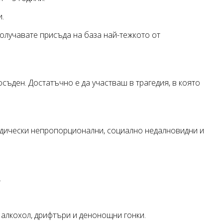
и.
Получавате присъда на база най-тежкото от
осъден. Достатъчно е да участваш в трагедия, в която
ридически непропорционални, социално недалновидни и
.
алкохол, дрифтъри и денонощни гонки.