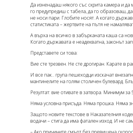
Да изненадаш някого със скрита камера и да
го предупредиш с табела, да го образоваш, да
не носи пари. Глобите носят. А когато държа
статистиката – жертвите на пътя не намаляват
А върха на всичко в забърканата каша са но
Когато държавата е неадекватна, законът зап
Представете си това:
Вие сте трезвен. Не сте дрогиран. Карате в р
И все пак... група пешеходци изскачат внезап
мантинелите на голям столичен булевард. Блъ
Резултат: вие отивате в затвора. Минимум за 
Няма условна присъда. Няма прошка. Няма зн
Защото новите текстове в Наказателния коде
водачи – стига да има фатален изход. И не са
– Ако причините смърт без превишена скорост