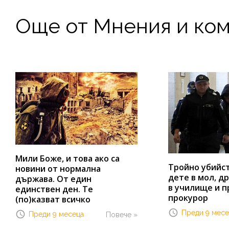
Още от Мнения и ко
Мили Боже, и това ако са
Тройно убийст
новини от нормална
дете в мол, др
държава. От един
в училище и п
единствен ден. Те
прокурор
(по)казват всичко
Преди 9 месе
Преди 9 месеца
Повече »