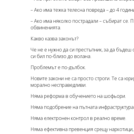
– Ако има тежка телесна повреда – до 4 годин
– Ако има няколко пострадали – събират се. 
обвиненията.
Какво казва законът?
Че не е нужно да си престъпник, за да бъдеш 
си бил по-близо до волана.
Проблемът е по-дълбок.
Новите закони не са просто строги. Те са ю
морално несправедливи.
Няма реформа в обучението на шофьори.
Няма подобрение на пътната инфраструктура
Няма електронен контрол в реално време.
Няма ефективна превенция срещу наркотици, 