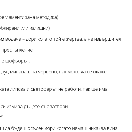
 регламентирана методика)
дублирани или излишни)
м водача – дори когато той е жертва, а не извършител
т престъпление.
н е шофьорът.
друг, минаващ на червено, пак може да се окаже
ката липсва и светофарът не работи, пак ще има
си измива ръцете със затвори.
“.
ш да бъдеш осъден дори когато нямаш никаква вина.