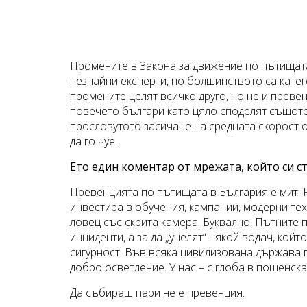
Промените в Закона за движение по пътищата
незнайни експерти, но болшинството са катег
промените целят всичко друго, но не и преве
повечето българи като цяло споделят същото
прословутото засичане на средната скорост от
да го чуе.
Ето един коментар от мрежата, който си с
Превенцията по пътищата в България е мит. 
инвестира в обучения, кампании, модерни тех
ловец със скрита камера. Буквално. Пътните п
инциденти, а за да „уцелят“ някой водач, койт
сигурност. Във всяка цивилизована държава п
добро осветление. У нас – с глоба в пощенска
Да събираш пари не е превенция.