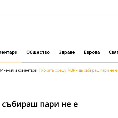
ментари
Oбщество
Здраве
Европа
Свя
Мнения и коментари
Хората срещу МВР - да събираш пари не е
 събираш пари не е