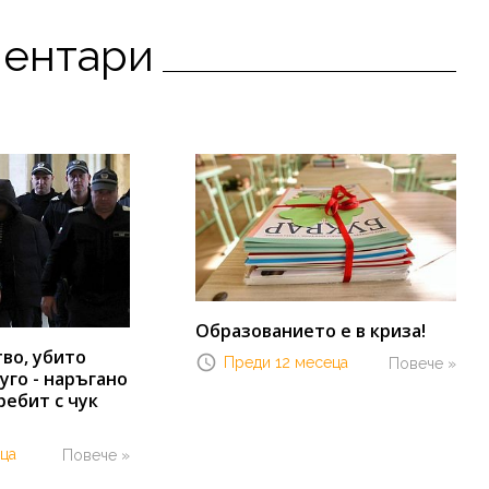
ментари
Образованието е в криза!
во, убито
Преди 12 месеца
Повече »
уго - наръгано
ребит с чук
ца
Повече »