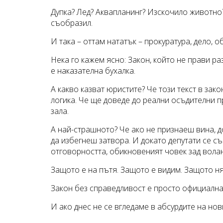
Дупка? Лед? Аквапланинг? Изскочило животно?
съобразил.
И така – оттам нататък – прокуратура, дело, 
Нека го кажем ясно: Закон, който не прави ра
е наказателна бухалка.
А какво казват юристите? Че този текст в зак
логика. Че ще доведе до реални осъдителни п
зала.
А най-страшното? Че ако не признаеш вина, д
да избегнеш затвора. И докато депутати се съ
отговорността, обикновеният човек зад вола
Защото е на пътя. Защото е видим. Защото ня
Закон без справедливост е просто официална
И ако днес не се вгледаме в абсурдите на нови