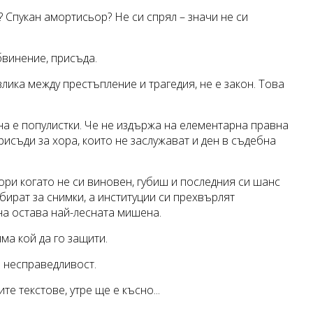
 Спукан амортисьор? Не си спрял – значи не си
обвинение, присъда.
злика между престъпление и трагедия, не е закон. Това
она е популистки. Че не издържа на елементарна правна
рисъди за хора, които не заслужават и ден в съдебна
ори когато не си виновен, губиш и последния си шанс
бират за снимки, а институции си прехвърлят
на остава най-лесната мишена.
ма кой да го защити.
 несправедливост.
те текстове, утре ще е късно...