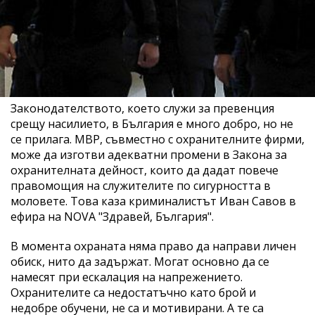
Законодателството, което служи за превенция
срещу насилието, в България е много добро, но не
се прилага. МВР, съвместно с охранителните фирми,
може да изготви адекватни промени в Закона за
охранителната дейност, които да дадат повече
правомощия на служителите по сигурността в
моловете. Това каза криминалистът Иван Савов в
ефира на NOVA "Здравей, България".
В момента охраната няма право да направи личен
обиск, нито да задържат. Могат основно да се
намесят при ескалация на напрежението.
Охранителите са недостатъчно като брой и
недобре обучени, не са и мотивирани. А те са