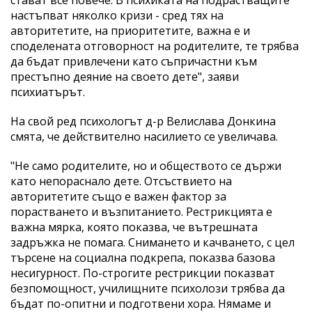
настъпват няколко кризи - сред тях на
авторитетите, на приоритетите, важна е и
споделената отговорност на родителите, те трябва
да бъдат привлечени като съпричастни към
престъпно деяние на своето дете", заяви
психиатърът.
На свой ред психологът д-р Велислава Донкина
смята, че действително насилието се увеличава.
"Не само родителите, но и обществото се държи
като непораснало дете. Отсъствието на
авторитетите също е важен фактор за
порастването и възпитанието. Рестрикцията е
важна мярка, която показва, че вътрешната
задръжка не помага. Снимането и качването, с цел
търсене на социална подкрепа, показва базова
несигурност. По-строгите рестрикции показват
безпомощност, училищните психолози трябва да
бъдат по-опитни и подготвени хора. Нямаме и