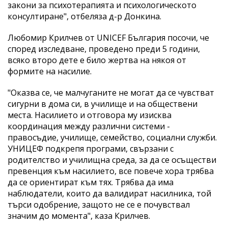
закони за психотерапията и психологическото
консултиране", отбеляза д-р Донкина.
Любомир Крилчев от UNICEF България посочи, че
според изследване, проведено преди 5 години,
всяко второ дете е било жертва на някоя от
формите на насилие.
"Оказва се, че малчуганите не могат да се чувстват
сигурни в дома си, в училище и на обществени
места. Насилието и отговора му изисква
координация между различни системи -
правосъдие, училище, семейство, социални служби.
УНИЦЕФ подкрепя програми, свързани с
родителство и училищна среда, за да се осъществи
превенция към насилието, все повече хора трябва
да се ориентират към тях. Трябва да има
наблюдатели, които да валидират насилника, той
търси одобрение, защото не се е почувствал
значим до момента", каза Крилчев.