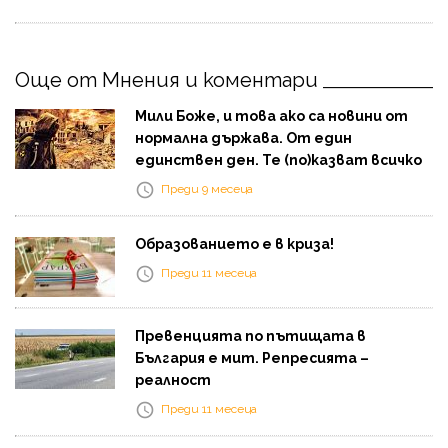
Още от Мнения и коментари
Мили Боже, и това ако са новини от
нормална държава. От един
единствен ден. Те (по)казват всичко
Преди 9 месеца
Образованието е в криза!
Преди 11 месеца
Превенцията по пътищата в
България е мит. Репресията –
реалност
Преди 11 месеца