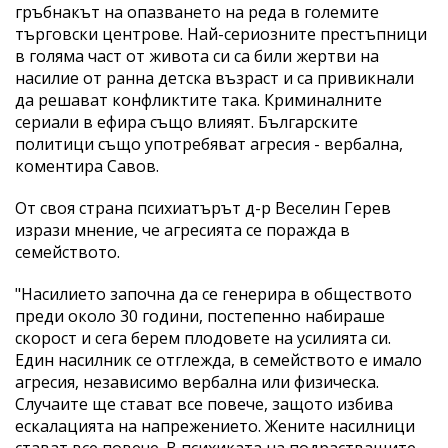
гръбнакът на опазването на реда в големите
търговски центрове. Най-сериозните престъпници
в голяма част от живота си са били жертви на
насилие от ранна детска възраст и са привикнали
да решават конфликтите така. Криминалните
сериали в ефира също влияят. Българските
политици също употребяват агресия - вербална,
коментира Савов.
От своя страна психиатърът д-р Веселин Герев
изрази мнение, че агресията се поражда в
семейството.
"Насилието започна да се генерира в обществото
преди около 30 години, постепенно набираше
скорост и сега берем плодовете на усилията си.
Един насилник се отглежда, в семейството е имало
агресия, независимо вербална или физическа.
Случаите ще стават все повече, защото избива
ескалацията на напрежението. Жените насилници
стават все повече. В психиката на подрастващите