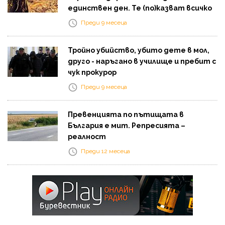
единствен ден. Те (по)казват всичко
Преди 9 месеца
Тройно убийство, убито дете в мол,
друго - наръгано в училище и пребит с
чук прокурор
Преди 9 месеца
Превенцията по пътищата в
България е мит. Репресията –
реалност
Преди 12 месеца