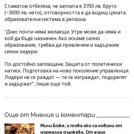
Стаматов отбеляза, че заплата е 3700 лв. бруто
(~3000 лв. нето), отговорността е да водиш цялата
образователна система в региона.
"Днес почти няма желаещи. Утре може да няма и
кой да бъде назначен. Ако искаме силно
образование, трябва да привлечем и задържим
силни лидери:
По-достойно заплащане. Защита от политически
натиск. Подготовка на ново поколение управленци.
Лидери не се раждат — те се изграждат, подкрепят
и задържат", пише още той.
Още от Мнения и коментари
Мили Боже, и това ако са новини от
нормална държава. От един