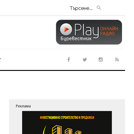
Търсене....
т
Реклама