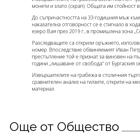
монети и злато (скрап). Общата им стойност в
До съпричастността на 33-годишния мъж към
наказателна отговорност се е стигнало в хода
езеро Вая през 2019 г., в промишлена зона „Се
Разследващите са открили оръжието, използв
номер. Впоследствие обвиняемият Иван Петро
престъпление той е признат за виновен на п
години „лишаване от свобода“ от Бургаския о
Извършителите на грабежа в столичния търгов
сравнителен анализ на гилзите, открити на м
материал.
Още от Oбщество