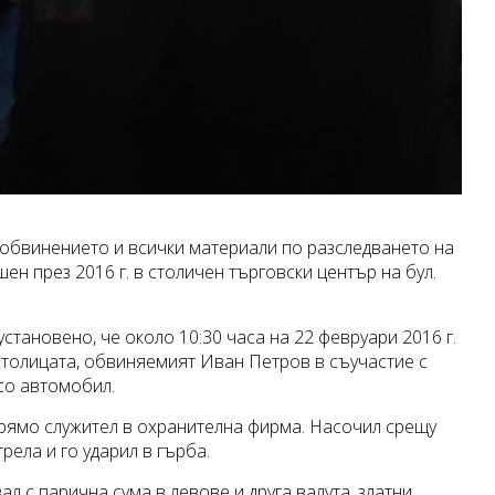
 обвинението и всички материали по разследването на
н през 2016 г. в столичен търговски център на бул.
становено, че около 10:30 часа на 22 февруари 2016 г.
в столицата, обвиняемият Иван Петров в съучастие с
со автомобил.
прямо служител в охранителна фирма. Насочил срещу
рела и го ударил в гърба.
л с парична сума в левове и друга валута, златни