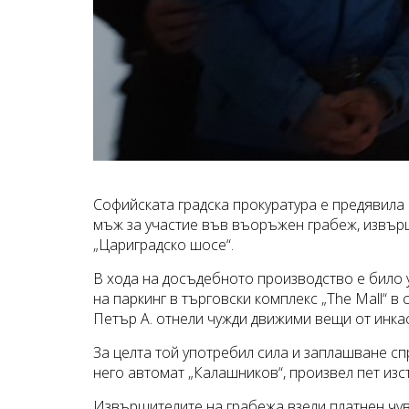
Софийската градска прокуратура е предявила
мъж за участие във въоръжен грабеж, извърше
„Цариградско шосе“.
В хода на досъдебното производство е било у
на паркинг в търговски комплекс „The Mall“ 
Петър А. отнели чужди движими вещи от инка
За целта той употребил сила и заплашване с
него автомат „Калашников“, произвел пет изст
Извършителите на грабежа взели платнен чува