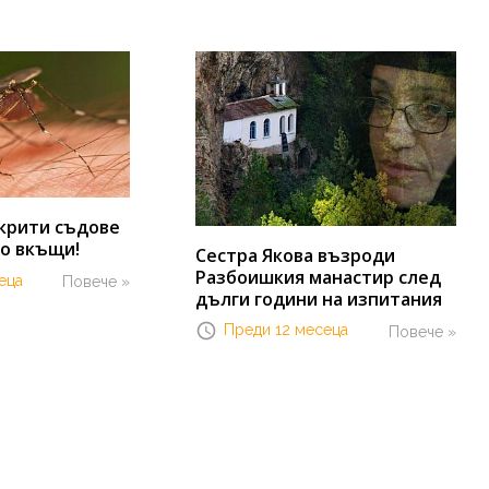
крити съдове
до вкъщи!
Сестра Якова възроди
Разбоишкия манастир след
еца
Повече »
дълги години на изпитания
Преди 12 месеца
Повече »