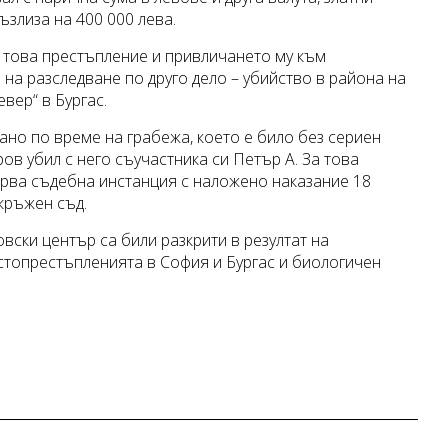
ъзлиза на 400 000 лева.
 това престъпление и привличането му към
 на разследване по друго дело – убийство в района на
вер“ в Бургас.
ано по време на грабежа, което е било без сериен
в убил с него съучастника си Петър А. За това
ърва съдебна инстанция с наложено наказание 18
кръжен съд.
ски център са били разкрити в резултат на
естопрестъпленията в София и Бургас и биологичен