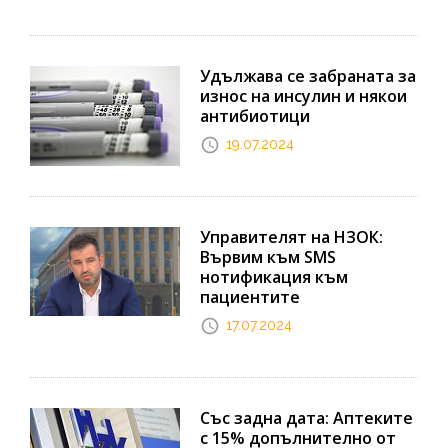
Удължава се забраната за
износ на инсулин и някои
антибиотици
19.07.2024
Управителят на НЗОК:
Вървим към SMS
нотификация към
пациентите
17.07.2024
Със задна дата: Аптеките
с 15% допълнително от