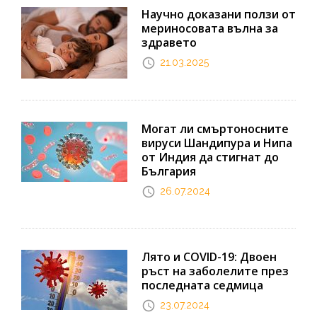
Научно доказани ползи от
мериносовата вълна за
здравето
21.03.2025
Могат ли смъртоносните
вируси Шандипура и Нипа
от Индия да стигнат до
България
26.07.2024
Лято и COVID-19: Двоен
ръст на заболелите през
последната седмица
23.07.2024