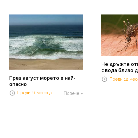
Не дръжте от
с вода близо 
През август морето е най-
Преди 12 мес
опасно
Преди 11 месеца
Повече »