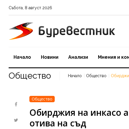
Събота
,
8
август
2026
Начало
Новини
Aнализи
Мнения и ко
Oбщество
Начало
Oбщество
Обирджия
Oбщество
Обирджия на инкасо а
отива на съд