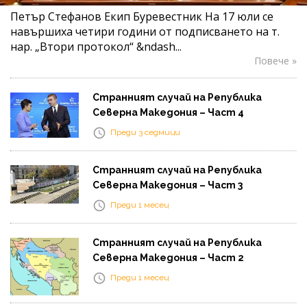
Петър Стефанов Екип Буревестник На 17 юли се
навършиха четири години от подписването на т.
нар. „Втори протокол“ &ndash...
Повече »
Странният случай на Република
Северна Македония – Част 4
Преди 3 седмици
Странният случай на Република
Северна Македония – Част 3
Преди 1 месец
Странният случай на Република
Северна Македония – Част 2
Преди 1 месец