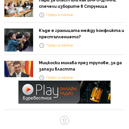
спечели изборите в Струмица
Преди 9 месеца
Къде е границата между конфликта и
престъплението?
Преди 9 месеца
Мицкоски минава през трупове, за да
запази властта
Преди 9 месеца