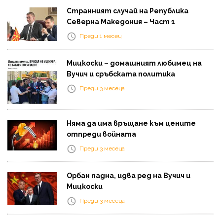
Странният случай на Република
Северна Македония – Част 1
Преди 1 месец
Мицкоски – домашният любимец на
Вучич и сръбската политика
Преди 3 месеца
Няма да има връщане към цените
отпреди войната
Преди 3 месеца
Орбан падна, идва ред на Вучич и
Мицкоски
Преди 3 месеца