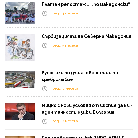
Платен репортаж ... „по македонски“
Преди 4 месеца
Сърбизацията на Северна Македония
Преди 5 месеца
Русофили по душа, европейци по
сребролюбие
Преди 6 месеца
Мицко с нови условия от Скопие за ЕС -
идентичност, език и България
Преди 7 месеца
Пари за власт или как ВМРО-ДПМНЕ