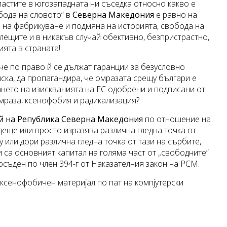
ластите в югозападната ни съседка относно какво е
бода на словото“ в
Северна
Македония
е равно на
а на фабрикуване и подмяна на историята, свобода на
ещите и в никакъв случай обективно, безпристрастно,
ята в страната!
 че по право й се дължат гаранции за безусловно
ска, да пропагандира, че омразата срещу българи е
ането на изискванията на ЕС одобрени и подписани от
омраза, ксенофобия и радикализация?
й на Република Северна
Македония
по отношение на
деще или просто изразява различна гледна точка от
 или дори различна гледна точка от тази на сърбите,
и са основният капитал на голяма част от „свободните“
осъден по член 394-г от Наказателния закон на РСМ.
 ксенофобичен материјал по пат на компјутерски