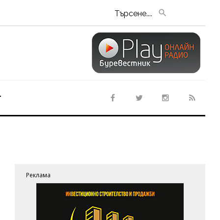
Търсене....
т
Реклама