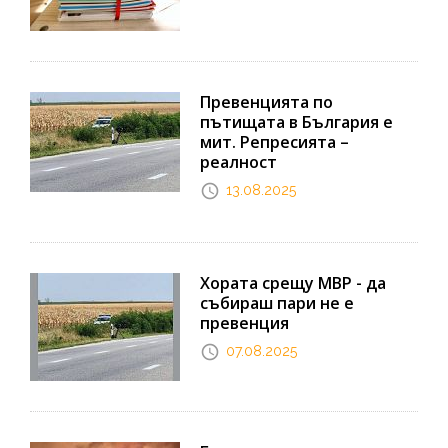
Превенцията по
пътищата в България е
мит. Репресията –
реалност
13.08.2025
Хората срещу МВР - да
събираш пари не е
превенция
07.08.2025