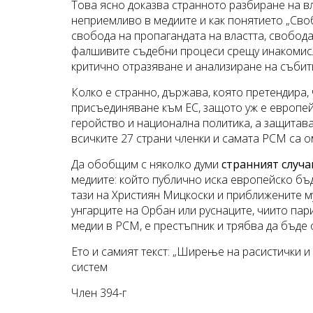
Това ясно доказва странното разбиране на в
неприемливо в медиите и как понятието „Сво
свобода на пропагандата на властта, свобод
фалшивите съдебни процеси срещу инакомисл
критично отразяване и анализиране на събити
Колко е странно, държава, която претендира,
присъединяване към ЕС, защото уж е европей
геройство и национална политика, а защитав
всичките 27 страни членки и самата РСМ са 
Да обобщим с няколко думи
странният случа
медиите: който публично иска европейско бъ
тази на Християн Мицкоски и приближените му
унгарците на Орбан или руснаците, чиито пар
медии в РСМ, е престъпник и трябва да бъде 
Ето и самият текст: „Ширење на расистички и
систем
Член 394-г