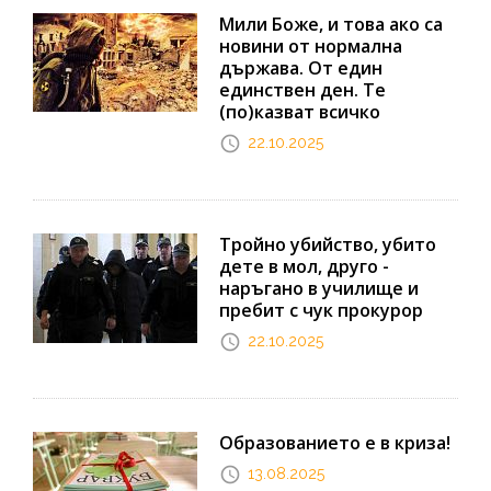
Мили Боже, и това ако са
новини от нормална
държава. От един
единствен ден. Те
(по)казват всичко
22.10.2025
Тройно убийство, убито
дете в мол, друго -
наръгано в училище и
пребит с чук прокурор
22.10.2025
Образованието е в криза!
13.08.2025