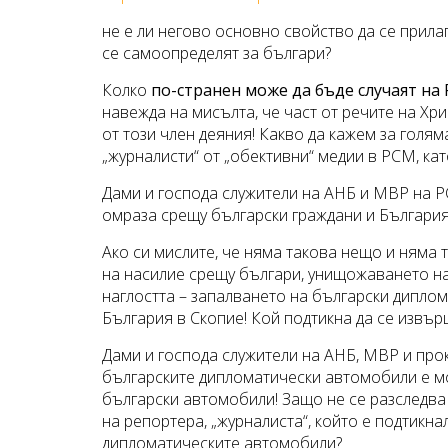
не е ли негово основно свойство да се прила
се самоопределят за българи?
Колко
по-странен може да бъде случаят на
навежда на мисълта, че част от речите на Хр
от този член деяния! Какво да кажем за голя
„журналисти“ от „обективни“ медии в РСМ, кат
Дами и господа служители на АНБ и МВР на Р
омраза срещу български граждани и България
Ако си мислите, че няма такова нещо и няма
на насилие срещу българи, унищожаването н
наглостта – запалването на български дипло
България в Скопие! Кой подтикна да се извър
Дами и господа служители на АНБ, МВР и про
българските дипломатически автомобили е мо
български автомобили! Защо не се разследва
на репортера, „журналиста“, който е подтикна
дипломатическите автомобили?