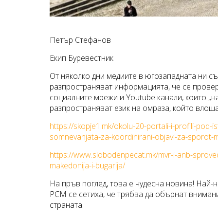
Петър Стефанов
Екип Буревестник
От няколко дни медиите в югозападната ни с
разпространяват информацията, че се провер
социалните мрежи и Youtube канали, които „н
разпространяват език на омраза, който влош
https://skopje1.mk/okolu-20-portali-i-profili-pod
somnevanjata-za-koordinirani-objavi-za-sporot-
https://www.slobodenpecat.mk/mvr-i-anb-sproveduv
makedonija-i-bugarija/
На пръв поглед, това е чудесна новина! Най
РСМ се сетиха, че трябва да обърнат вниман
страната.