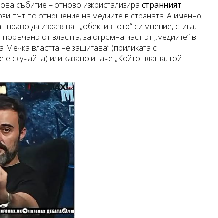
 това събитие – отново изкристализира
странният
този път по отношение на медиите в страната. А именно,
т право да изразяват „обективното“ си мнение, стига,
 поръчано от властта; за огромна част от „медиите“ в
а Мечка властта не защитава“ (приликата с
 е случайна) или казано иначе „Който плаща, той