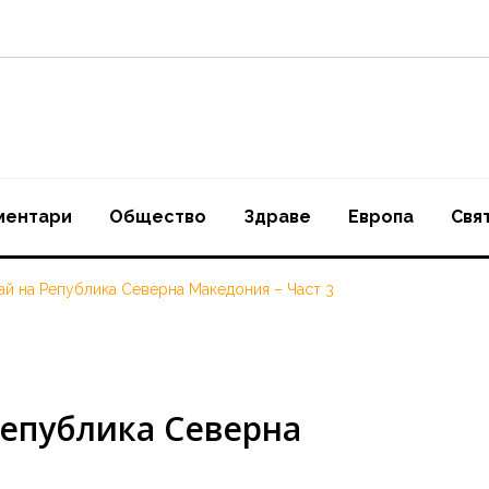
ментари
Oбщество
Здраве
Европа
Свя
ай на Република Северна Македония – Част 3
Република Северна