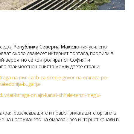
ъседка
Република Северна
Македония
усилено
яват около двадесет интернет портала, профили в
ай-вероятно се контролират от София“ и
ава взаимоотношенията между двете страни.
-istraga-na-mvr-i-anb-za-sirenje-govor-na-omraza-po-
makedonija-bugarija
aat-istraga-onlajn-kanali-shirele-tenzii-megju-
-накрая разследващите и правоприлагащите органи в
ие на насаждането на омраза чрез интернет канали в