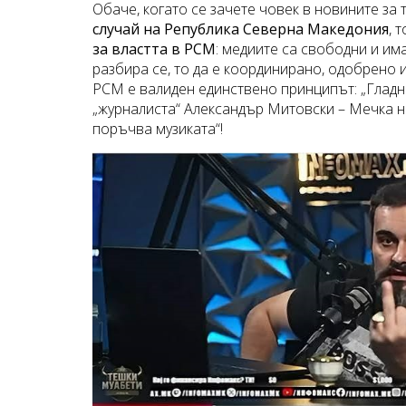
Обаче, когато се зачете човек в новините за
случай на Република Северна Македония
, 
за властта в РСМ
: медиите са свободни и има
разбира се, то да е координирано, одобрено и
РСМ е валиден единствено принципът: „Гладн
„журналиста“ Александър Митовски – Мечка не
поръчва музиката“!