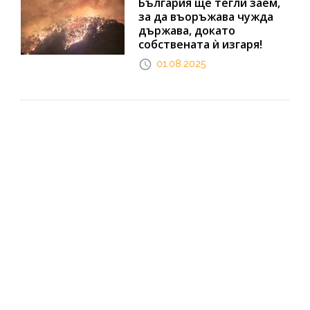
България ще тегли заем,
за да въоръжава чужда
държава, докато
собствената ѝ изгаря!
01.08.2025