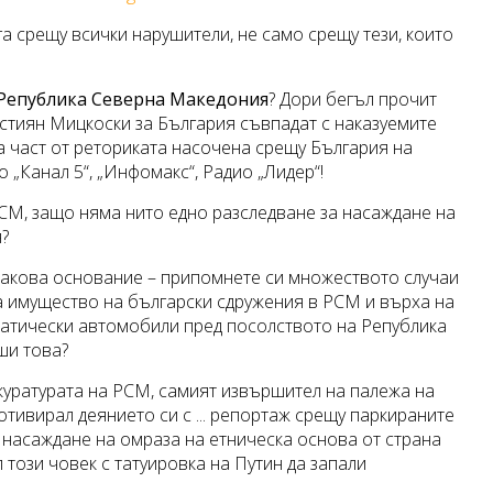
га срещу всички нарушители, не само срещу тези, които
 Република Северна
Македония
? Дори бегъл прочит
истиян Мицкоски за България съвпадат с наказуемите
ма част от реториката насочена срещу България на
о „Канал 5“, „Инфомакс“, Радио „Лидер“!
СМ, защо няма нито едно разследване за насаждане на
?
 такова основание – припомнете си множеството случаи
а имущество на български сдружения в РСМ и върха на
матически автомобили пред посолството на Република
ши това?
куратурата на РСМ, самият извършител на палежа на
тивирал деянието си с ... репортаж срещу паркираните
 насаждане на омраза на етническа основа от страна
л този човек с татуировка на Путин да запали