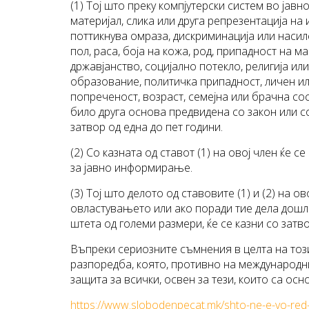
(1) Тој што преку компјутерски систем во ја
материјал, слика или друга репрезентација на 
поттикнува омраза, дискриминација или насилс
пол, раса, боја на кожа, род, припадност на м
државјанство, социјално потекло, религија ил
образование, политичка припадност, личен ил
попреченост, возраст, семејна или брачна сост
било друга основа предвидена со закон или с
затвор од една до пет години.
(2) Со казната од ставот (1) на овој член ќе с
за јавно информирање.
(3) Тој што делото од ставовите (1) и (2) на 
овластувањето или ако поради тие дела дошл
штета од големи размери, ќе се казни со затво
Въпреки сериозните съмнения в целта на тоз
разпоредба, която, противно на международн
защита за всички, освен за тези, които са ос
https://www.slobodenpecat.mk/shto-ne-e-vo-red