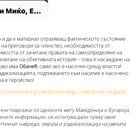
вто и да е материал отразяващ фактическото състояние
е на преговори за членство, необходимостта от
имостта от зачитане правата на самоопределяне на
ачитане на обективната история – това е насаждане на
ново има
Обаче!!!
, само ако е насочен срещу властта!
адикализацията, подтикването към насилие е насочено
а е геройство!
acin.mk/vesti/koj-gi-pali-tenziite-megu-makedonija-i-bugarija-
ини поврзани со односите меѓу Македонија и Бугарија,
вените информации, се испитува дали преку овие
ттикнат навреди, омраза и радикализација на јавната