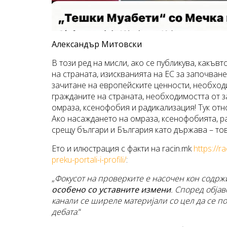
Александър Митовски
В този ред на мисли, ако се публикува, какъ
на страната, изискванията на ЕС за започван
зачитане на европейските ценности, необход
гражданите на страната, необходимостта от з
омраза, ксенофобия и радикализация! Тук от
Ако насаждането на омраза, ксенофобията, р
срещу българи и България като държава – тов
Ето и илюстрация с факти на racin.mk
https://r
preku-portali-i-profili/
:
„
Фокусот на проверките е насочен кон содрж
особено со уставните измени
. Според обја
канали се ширеле материјали со цел да се по
дебата
.“