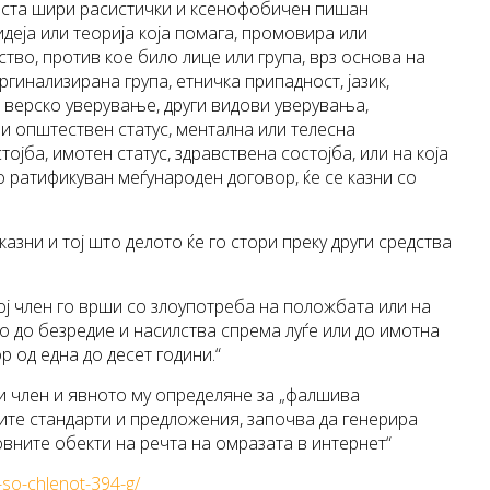
вноста шири расистички и ксенофобичен пишан
идеја или теорија која помага, промовира или
тво, против кое било лице или група, врз основа на
аргинализирана група, етничка припадност, јазик,
и верско уверување, други видови уверувања,
и општествен статус, ментална или телесна
ојба, имотен статус, здравствена состојба, или на која
о ратификуван меѓународен договор, ќе се казни со
е казни и тој што делото ќе го стори преку други средства
овој член го врши со злоупотреба на положбата или на
о до безредие и насилства спрема луѓе или до имотна
р од една до десет години.“
и член и явното му определяне за „фалшива
ите стандарти и предложения, започва да генерира
новните обекти на речта на омразата в интернет“
-so-chlenot-394-g/