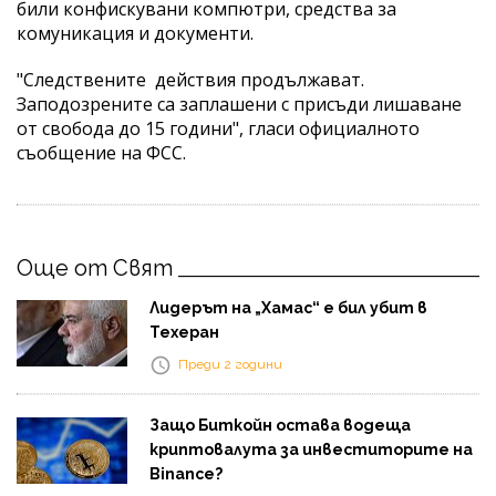
били конфискувани компютри, средства за
комуникация и документи.
"Следствените действия продължават.
Заподозрените са заплашени с присъди лишаване
от свобода до 15 години", гласи официалното
съобщение на ФСС.
Още от Свят
Лидерът на „Хамас“ е бил убит в
Техеран
Преди 2 години
Защо Биткойн остава водеща
криптовалута за инвеститорите на
Binance?