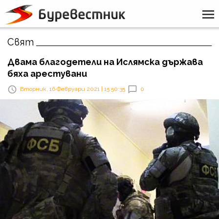
Свят
Двама благодетели на Ислямска държава
бяха арестувани
Вторник, 16 Февруари 2021 | 15:50:35
0