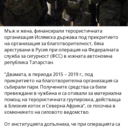
Мъж и жена, финансирали терористичната
организация Ислямска държава под прикритието
на организация за благотворителност, бяха
арестувани в Русия при операция на Федералната
служба за сигурност (ФСС) в южната автономна
република Татарстан.
"Двамата, в периода 2015 – 2019 г., под
прикритието на благотворителна организация са
събирали пари. Получените средства са били
превеждани в чужбина и са отивали за материална
помощ на терористичната групировка, действаща
в Близкия изток и Северна Африка", се посочва в
комюникето на силовото ведомство.
От институцията допълниха, че при операцията са