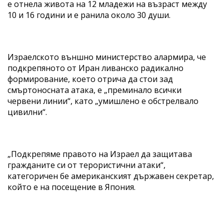
е отнела живота на 12 младежи на възраст между
10 и 16 години и е ранила около 30 души.
Израелското външно министерство алармира, че
подкрепяното от Иран ливанско радикално
формирование, което отрича да стои зад
смъртоносната атака, е „преминало всички
червени линии“, като „умишлено е обстрелвало
цивилни“.
„Подкрепяме правото на Израел да защитава
гражданите си от терористични атаки“,
категоричен бе американският държавен секретар,
който е на посещение в Япония.