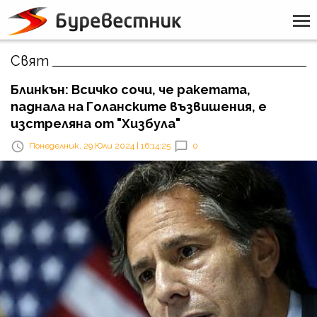
Свят
Блинкън: Всичко сочи, че ракетата,
паднала на Голанските възвишения, е
изстреляна от "Хизбула"
Понеделник, 29 Юли 2024 | 16:14:25
0