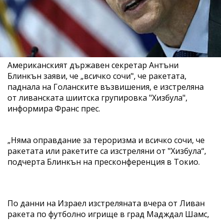
Американският държавен секретар Антъни
Блинкън заяви, че „всичко сочи", че ракетата,
паднала на Голанските възвишения, е изстреляна
от ливанската шиитска групировка "Хизбула",
информира Франс прес.
„Няма оправдание за тероризма и всичко сочи, че
ракетата или ракетите са изстреляни от "Хизбула“,
подчерта Блинкън на пресконференция в Токио.
По данни на Израел изстреляната вчера от Ливан
ракета по футболно игрище в град Мадждал Шамс,