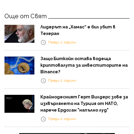
Още от Свят
Лидерът на „Хамас“ е бил убит в
Техеран
Преди 2 години
Защо Биткойн остава водеща
криптовалута за инвеститорите на
Binance?
Преди 2 години
Крайнодесният Герт Вилдерс зове за
изхвърлянето на Турция от НАТО,
нарече Ердоган "напълно луд"
Преди 2 години