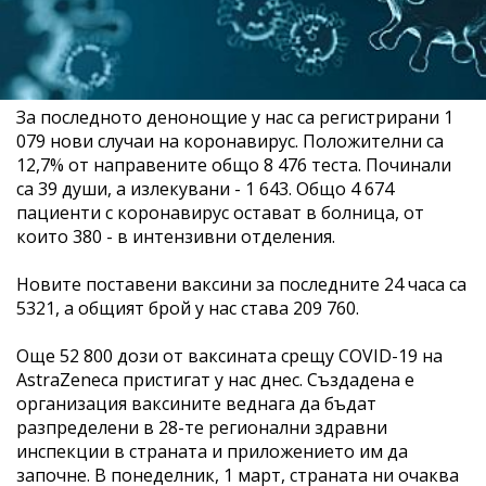
За последното денонощие у нас са регистрирани 1
079 нови случаи на коронавирус. Положителни са
12,7% от направените общо 8 476 теста. Починали
са 39 души, а излекувани - 1 643. Общо 4 674
пациенти с коронавирус остават в болница, от
които 380 - в интензивни отделения.
Новите поставени ваксини за последните 24 часа са
5321, а общият брой у нас става 209 760.
Още 52 800 дози от ваксината срещу COVID-19 на
AstraZeneca пристигат у нас днес. Създадена е
организация ваксините веднага да бъдат
разпределени в 28-те регионални здравни
инспекции в страната и приложението им да
започне. В понеделник, 1 март, страната ни очаква