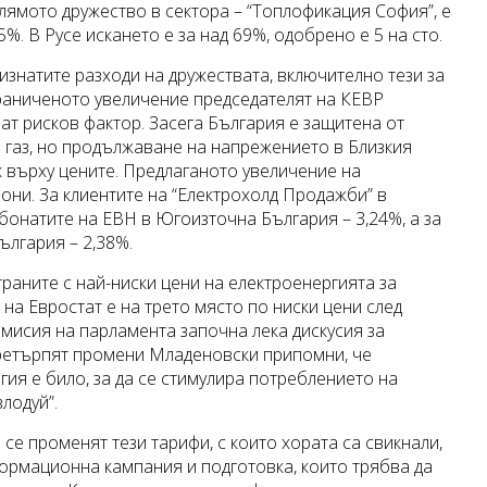
лямото дружество в сектора – “Топлофикация София”, е
%. В Русе искането е за над 69%, одобрено е 5 на сто.
изнатите разходи на дружествата, включително тези за
раниченото увеличение председателят на КЕВР
ват рисков фактор. Засега България е защитена от
и газ, но продължаване на напрежението в Близкия
к върху цените. Предлаганото увеличение на
иони. За клиентите на “Електрохолд Продажби” в
бонатите на ЕВН в Югоизточна България – 3,24%, а за
ългария – 2,38%.
раните с най-ниски цени на електроенергията за
на Евростат е на трето място по ниски цени след
омисия на парламента започна лека дискусия за
претърпят промени Младеновски припомни, че
ия е било, за да се стимулира потреблението на
лодуй”.
 се променят тези тарифи, с които хората са свикнали,
ормационна кампания и подготовка, които трябва да