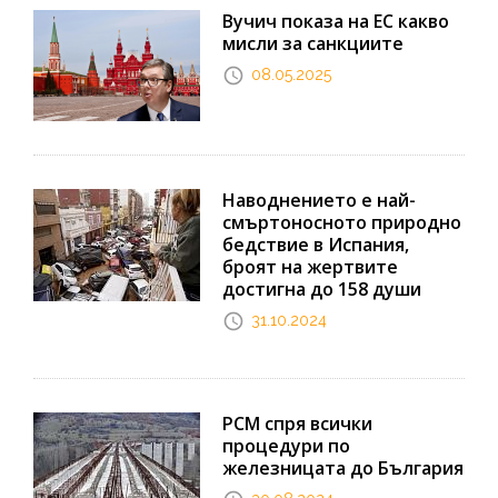
Вучич показа на ЕС какво
мисли за санкциите
08.05.2025
Наводнението е най-
смъртоносното природно
бедствие в Испания,
броят на жертвите
достигна до 158 души
31.10.2024
РСМ спря всички
процедури по
железницата до България