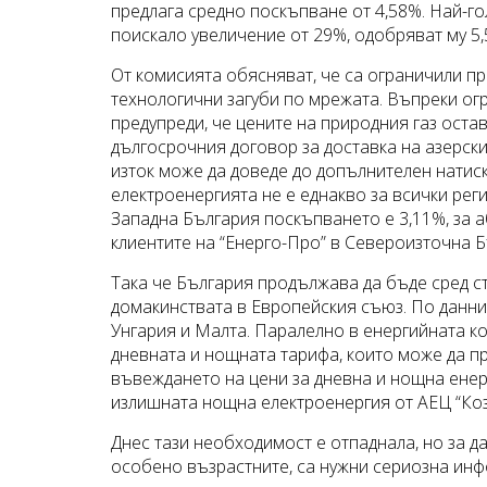
предлага средно поскъпване от 4,58%. Най-го
поискало увеличение от 29%, одобряват му 5,5
От комисията обясняват, че са ограничили пр
технологични загуби по мрежата. Въпреки ог
предупреди, че цените на природния газ оста
дългосрочния договор за доставка на азерск
изток може да доведе до допълнителен натис
електроенергията не е еднакво за всички рег
Западна България поскъпването е 3,11%, за а
клиентите на “Енерго-Про” в Североизточна Б
Така че България продължава да бъде сред ст
домакинствата в Европейския съюз. По данни 
Унгария и Малта. Паралелно в енергийната к
дневната и нощната тарифа, които може да 
въвеждането на цени за дневна и нощна енерг
излишната нощна електроенергия от АЕЦ “Коз
Днес тази необходимост е отпаднала, но за да
особено възрастните, са нужни сериозна инф