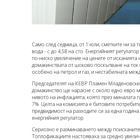
Само след седмица, от 1 юли, сметките ни за 
вода - с до 4,58 на сто. Енергийният регулат
по-ниско увеличение на цените от исканията
домакинствата от шоково поскъпване на ток 
особено на петрол и газ, и нестабилната меж
Председателят на КЕВР Пламен Младеновски п
домакинство ще нарасне с около едно евро ме
нивото на инфлацията, която през миналата го
7%. Целта на комисията е битовите потребите
предвидимост на разходите си за една година 
енергийния регулатор.
Сериозно е разминаването между поисканите 
Топлофикациите настояваха за средно увеличе