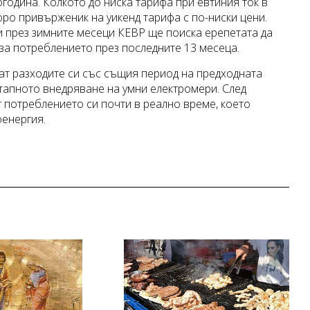
огодина. Колкото до ниска тарифа при евтиния ток в
коро привърженик на уикенд тарифа с по-ниски цени.
и през зимните месеци КЕВР ще поиска ерепетата да
за потреблението през последните 13 месеца.
ват разходите си със същия период на предходната
етапното внедряване на умни електромери. След
т потреблението си почти в реално време, което
оенергия.