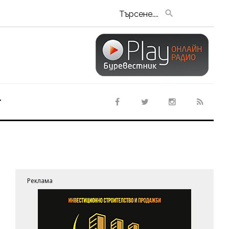
Търсене....
т
Реклама