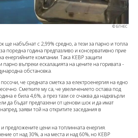
© БГНЕС
ток ще набъбнат с 2,99% средно, а тези за парно и топла
ор за поредна година предпазливо и консервативно прие
 на енергийните компании. Така КЕВР защити
и парно въпреки ескалацията на цените на горивата -
дународна обстановка.
осочи, че средната сметка за електроенергия на едно
сечно. Сметките му са, че увеличението остава под
дина е била 4,6%, а през тази се очаква да надхвърли
ли да бъдат предпазени от ценови шок и да имат
напред, заяви той на откритите заседания в
и предложените цени на топлинната енергия.
ние от над 30%, а на места и над 60%, но КЕВР