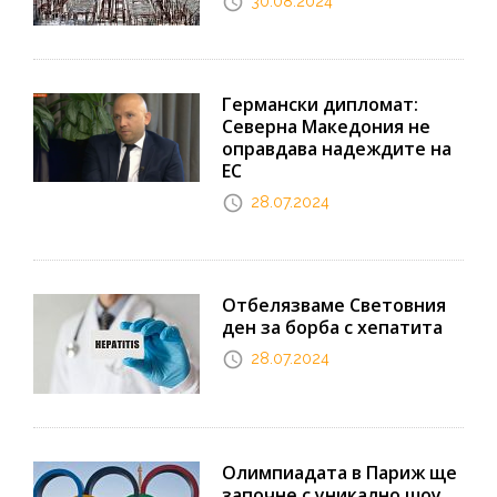
30.08.2024
Германски дипломат:
Северна Македония не
оправдава надеждите на
ЕС
28.07.2024
Отбелязваме Световния
ден за борба с хепатита
28.07.2024
Олимпиадата в Париж ще
започне с уникално шоу