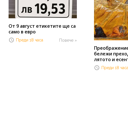
От 9 август етикетите ще са
само в евро
Преди 18 часа
Повече »
Преображение 
бележи прехо
лятото и есен
Преди 18 час