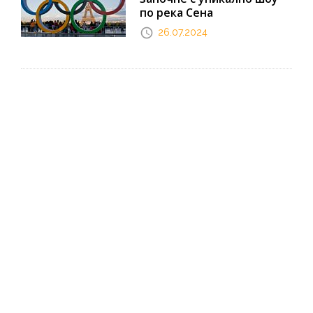
по река Сена
26.07.2024