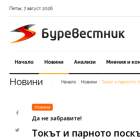
Петък
,
7
август
2026
Начало
Новини
Aнализи
Мнения и ко
Новини
Начало
Новини
Токът и парното 
Новини
Да не забравите!
Токът и парното поск