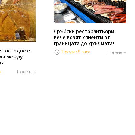
Сръбски ресторантьори
вече возят клиенти от
границата до кръчмата!
Господне е -
Преди 18 часа
Повече »
да между
та
а
Повече »