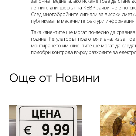
започнат веднага, ако искаме това да стане д
летните дни, шефът на КЕВР заяви, че е по-с
След многобройните сигнали за високи сметк
публикуват в месечните фактури информация 
Така клиентите ще могат по-лесно да сравня
година. Регулаторът подготвя и анализ за по
монтирането им клиентите ще могат да следя
подобри контрола върху разходите за електр
Още от Новини