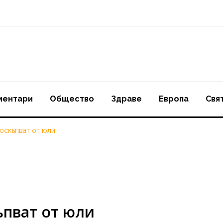
ментари
Oбщество
Здраве
Европа
Свя
поскъпват от юли
ъпват от юли