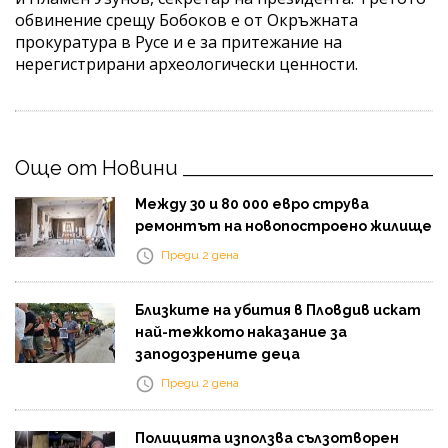
обвинение срещу Бобоков е от Окръжната
прокуратура в Русе и е за притежание на
нерегистрирани археологически ценности.
Още от Новини
Между 30 и 80 000 евро струва
ремонтът на новопостроено жилище
Преди 2 дена
Близките на убития в Пловдив искат
най-тежкото наказание за
заподозрените деца
Преди 2 дена
Полицията използва сълзотворен