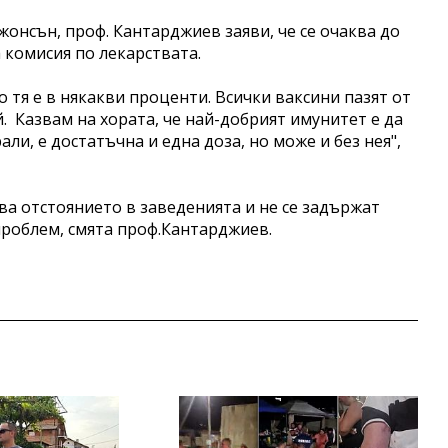
жонсън, проф. Кантарджиев заяви, че се очаква до
 комисия по лекарствата.
о тя е в някакви проценти. Всички ваксини пазят от
. Казвам на хората, че най-добрият имунитет е да
рали, е достатъчна и една доза, но може и без нея",
зва отстоянието в заведенията и не се задържат
проблем, смята проф.Кантарджиев.