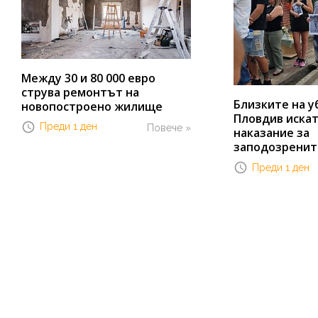
Между 30 и 80 000 евро
струва ремонтът на
Близките на у
новопостроено жилище
Пловдив иска
Преди 1 ден
Повече »
наказание за
заподозренит
Преди 1 ден