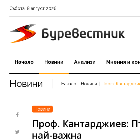
Събота
,
8
август
2026
Начало
Новини
Aнализи
Мнения и ко
Новини
Начало
Новини
Проф. Кантарджие
Новини
Проф. Кантарджиев: П
най-важна