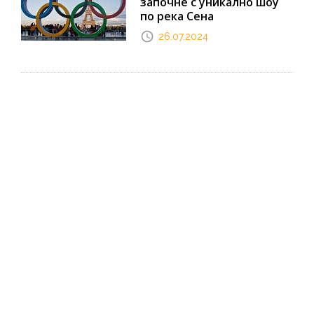
започне с уникално шоу
по река Сена
26.07.2024