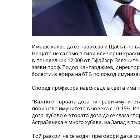
Имаше какво да се наваксва и Щабът по вак
Нещата не са само в сиви или черни краски
в понеделник 12 000 от Пфайзер. Зелените
заяви проф. Тодор Кантарджиев, директор
болести, в ефира на бТВ по повод имунизац
Според професора навсякъде в света има п
"Важно е първата доза, тя прави имунитета
повишава имунитета в човека с 10-15%. Из
доза. Хубаво е втората доза да се слага с
АстраЗенека е много хубава, на Запад я тър
Той разкри, че се водят преговори да се с