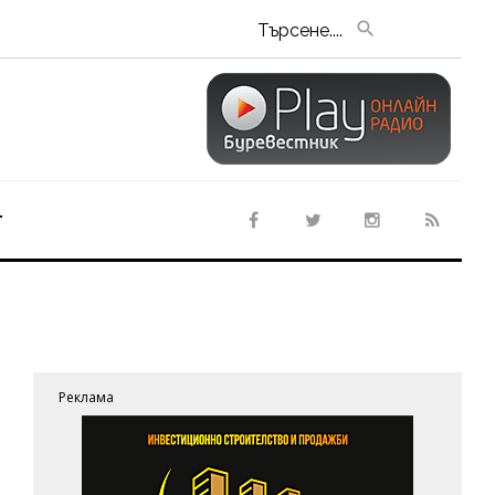
Търсене....
т
Реклама