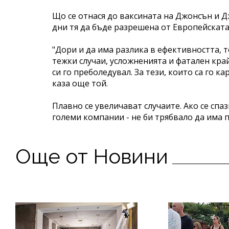
Що се отнася до ваксината на Джонсън и Д
дни тя да бъде разрешена от Европейската
"Дори и да има разлика в ефективността, т
тежки случаи, усложненията и фатален край
си го преболедувал. За тези, които са го ка
каза още той.
Плавно се увеличават случаите. Ако се спа
големи компании - не би трябвало да има 
Още от Новини