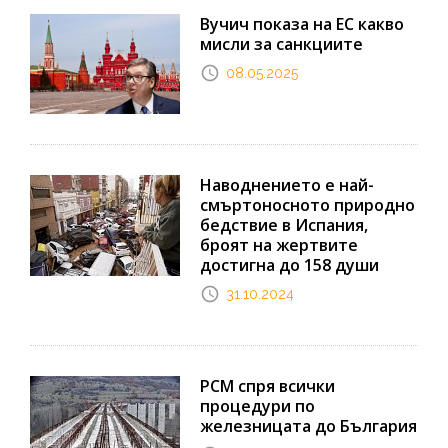
Вучич показа на ЕС какво
мисли за санкциите
08.05.2025
Наводнението е най-
смъртоносното природно
бедствие в Испания,
броят на жертвите
достигна до 158 души
31.10.2024
РСМ спря всички
процедури по
железницата до България