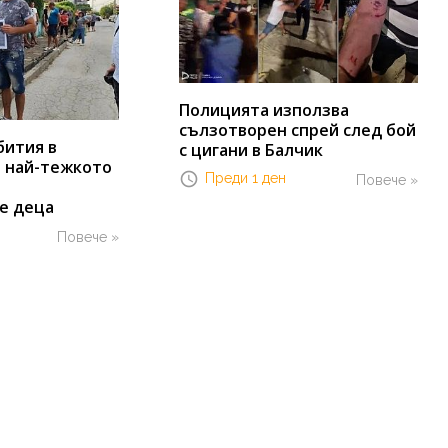
Полицията използва
сълзотворен спрей след бой
бития в
с цигани в Балчик
т най-тежкото
Преди 1 ден
Повече »
е деца
Повече »