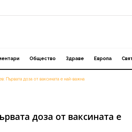
ментари
Oбщество
Здраве
Европа
Свя
в: Първата доза от ваксината е най-важна
ървата доза от ваксината е