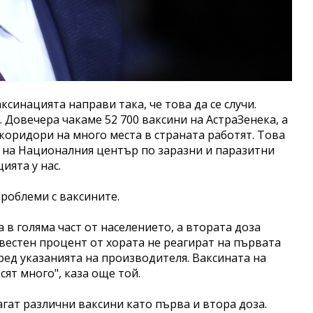
синацията направи така, че това да се случи.
. Довечера чакаме 52 700 ваксини на АстраЗенека, а
 коридори на много места в страната работят. Това
 на Националния център по заразни и паразитни
ията у нас.
роблеми с ваксините.
 в голяма част от населението, а втората доза
вестен процент от хората не реагират на първата
поред указанията на производителя. Ваксината на
сят много", каза още той.
лагат различни ваксини като първа и втора доза.