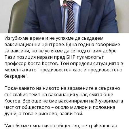
Изгубихме време и не успяхме да създадем
ваксинационни центрове. Една година говорихме
за ваксини, но не успяхме да се подготвим добре.
Тази позиция изрази пред БНР пулмологът
професор Коста Костов. Той определи ситуацията в
момента като "предизвестен хаос и предизвестено
безредие".
Покачването на нивото на заразените е свързано
със слабия темп на ваксинация у нас, смята още
Костов. Все още не сме ваксинирали най-уязвимата
част от обществото – около милион и половина
души, а това е рисково, заяви той.
"Ако бяхме емпатично общество, не трябваше да