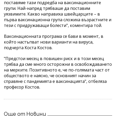
поставяме тази подредба на ваксинационните
групи. Най-напред трябваше да поставим
уязвимите. Какво направиха швейцарците – в
първа ваксинационна група сложиха възрастните и
тези с придружаващи болести", коментира той.
Ваксинационната програма се бави в момент, в
който настъпват нови варианти на вируса,
подчерта Коста Костов.
"Предстои месец в повишен риск и в този месец
трябва да сме много осторожни в освобождаването
на мерките. Позитивното е, че по-голямата част от
обществото е наясно, че основният начин за
справяне с пандемията е ваксинацията", отбеляза
професор Костов.
Още от Новини