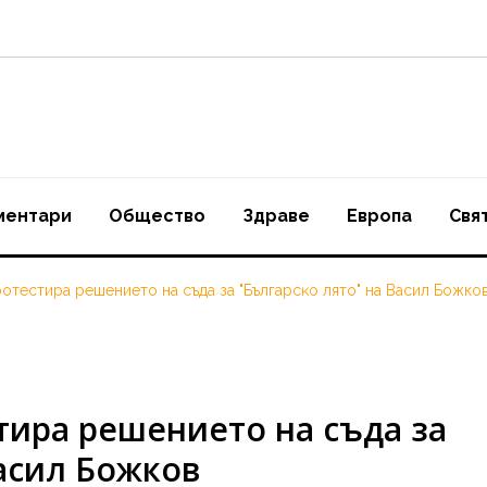
ментари
Oбщество
Здраве
Европа
Свя
отестира решението на съда за "Бългapcĸo лятo" на Васил Божко
тира решението на съда за
Васил Божков