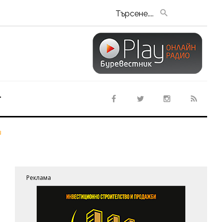
Търсене....
т
в
Реклама