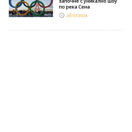
започне с уникално шоу
по река Сена
26.07.2024