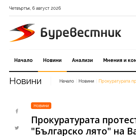
Четвъртък
,
6
август
2026
Начало
Новини
Aнализи
Мнения и ко
Новини
Начало
Новини
Прокуратурата пр
Новини
Прокуратурата протес
"Бългapcĸo лятo" на 