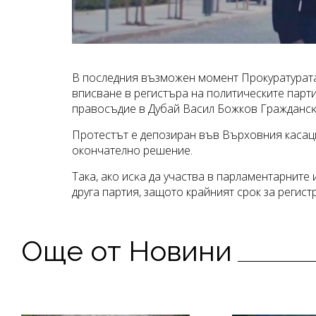
В последния възможен момент Прокуратурата
вписване в регистъра на политическите парти
правосъдие в Дубай Васил Божков Гpaждaнcĸ
Протестът е депозиран във Върховния касацио
окончателно решение.
Така, ако иcĸa дa yчacтвa в пapлaмeнтapнитe
друга партия, защото крайният срок за регист
Още от Новини