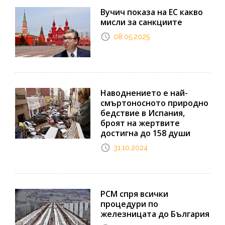
Вучич показа на ЕС какво
мисли за санкциите
08.05.2025
Наводнението е най-
смъртоносното природно
бедствие в Испания,
броят на жертвите
достигна до 158 души
31.10.2024
РСМ спря всички
процедури по
железницата до България