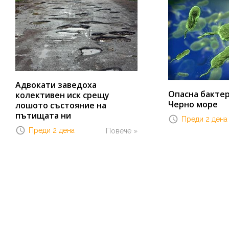
Адвокати заведоха
Опасна бактер
колективен иск срещу
Черно море
лошото състояние на
пътищата ни
Преди 2 дена
Преди 2 дена
Повече »