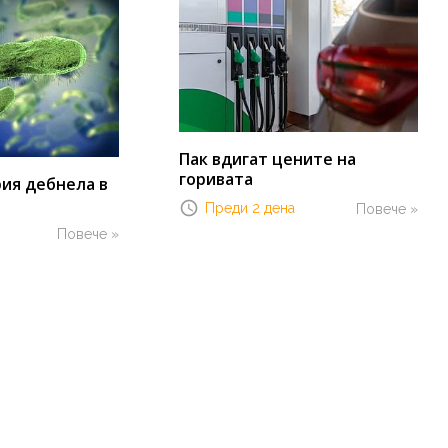
Пак вдигат цените на
горивата
ия дебнела в
Преди 2 дена
Повече »
Повече »