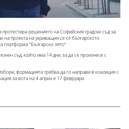
 протестира решението на Софийския градски съд за
и на проекта на укриващия се от българското
a плaтфopмa "Бългapcĸo лятo".
нен съд, който има 14 дни, за да се произнесе с
 избopи, формацията трябва да го направи в коалиция с
рация за вота на 4 април е 17 февруари.