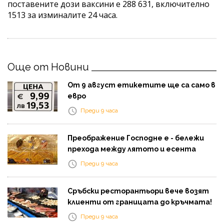
поставените дози ваксини е 288 631, включително
1513 за изминалите 24 часа.
Още от Новини
От 9 август етикетите ще са само в
евро
Преди 9 часа
Преображение Господне е - бележи
прехода между лятото и есента
Преди 9 часа
Сръбски ресторантьори вече возят
клиенти от границата до кръчмата!
Преди 9 часа