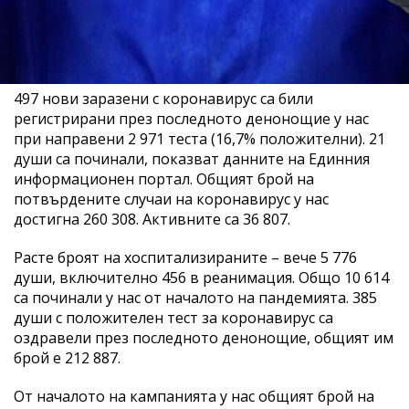
497 нови заразени с коронавирус са били
регистрирани през последното денонощие у нас
при направени 2 971 теста (16,7% положителни). 21
души са починали, показват данните на Единния
информационен портал. Общият брой на
потвърдените случаи на коронавирус у нас
достигна 260 308. Активните са 36 807.
Расте броят на хоспитализираните – вече 5 776
души, включително 456 в реанимация. Общо 10 614
са починали у нас от началото на пандемията. 385
души с положителен тест за коронавирус са
оздравели през последното денонощие, общият им
брой е 212 887.
От началото на кампанията у нас общият брой на