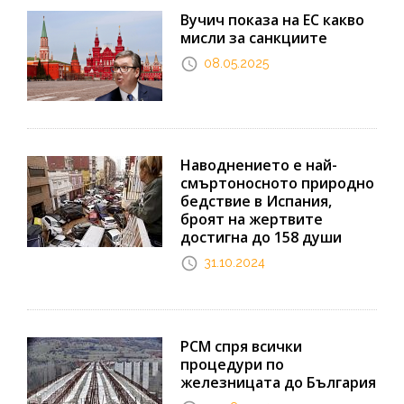
Вучич показа на ЕС какво
мисли за санкциите
08.05.2025
Наводнението е най-
смъртоносното природно
бедствие в Испания,
броят на жертвите
достигна до 158 души
31.10.2024
РСМ спря всички
процедури по
железницата до България