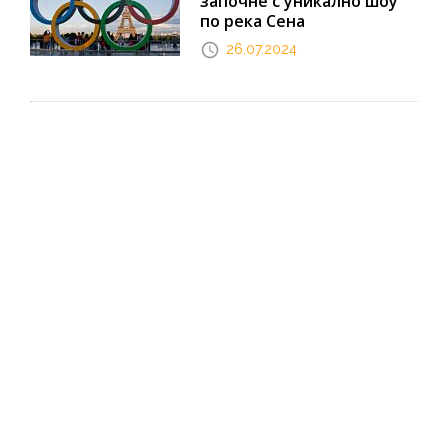
започне с уникално шоу
по река Сена
26.07.2024