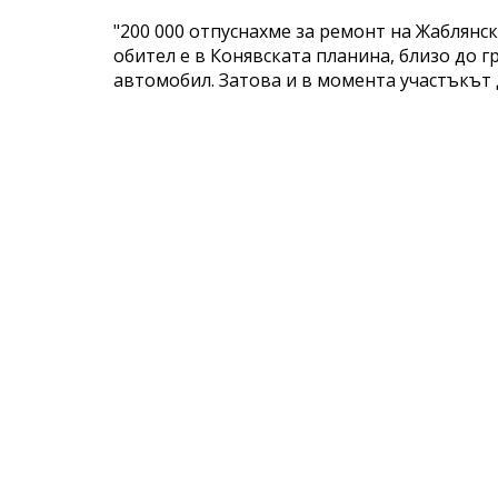
"200 000 отпуснахме за ремонт на Жаблянс
обител е в Конявската планина, близо до гр
автомобил. Затова и в момента участъкът 