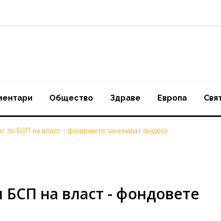
ментари
Oбщество
Здраве
Европа
Свя
т ли БСП на власт - фондовете заминават (видео)
 БСП на власт - фондовете