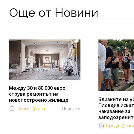
Още от Новини
Между 30 и 80 000 евро
струва ремонтът на
Близките на у
новопостроено жилище
Пловдив иска
Преди 13 часа
Повече »
наказание за
заподозренит
Преди 13 час