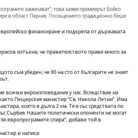
програмите заминават", това заяви премиерът Бойко
тири в област Перник. Посещението традиционно беше
 европейско финансиране и подкрепа от държавата
орисов изтъкна, че правителството прави много за
щото съм убеден, че 90 на сто от българите не знаят
рът.
ме всички вероизповедания у нас. Вследствие на
както Пещерския манастир "Св. Никола Летни". Има
астира, която е дълга 2 км. Тя е със средствата по
със Сърбия. Нашите политически опоненти не могат
тях европрограмите спира", добави той в
астир и написа: