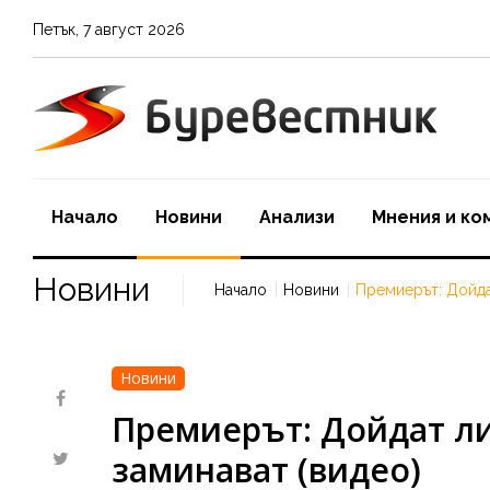
Петък
,
7
август
2026
Начало
Новини
Aнализи
Мнения и ко
Новини
Начало
Новини
Премиерът: Дойда
Новини
Премиерът: Дойдат ли
заминават (видео)