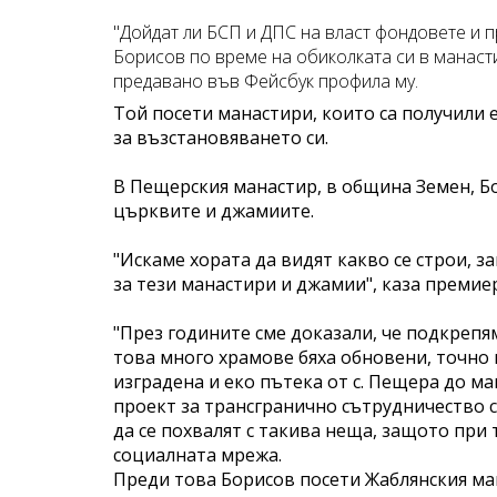
"Дойдат ли БСП и ДПС на власт фондовете и 
Борисов по време на обиколката си в манас
предавано във Фейсбук профила му.
Той посети манастири, които са получили
за възстановяването си.
В Пещерския манастир, в община Земен, Б
църквите и джамиите.
"Искаме хората да видят какво се строи, за
за тези манастири и джамии", каза премие
"През годините сме доказали, че подкрепя
това много храмове бяха обновени, точно 
изградена и еко пътека от с. Пещера до ман
проект за трансгранично сътрудничество 
да се похвалят с такива неща, защото при 
социалната мрежа.
Преди това Борисов посети Жаблянския ман