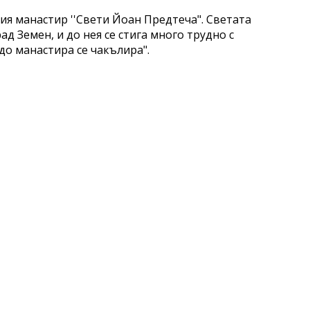
кия манастир ''Свети Йоан Предтеча". Светата
ад Земен, и до нея се стига много трудно с
до манастира се чакълира".