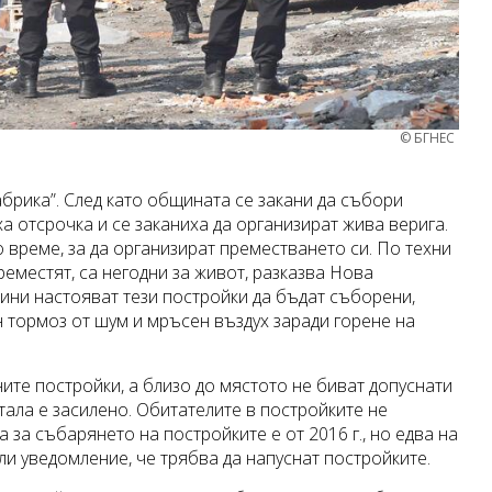
© БГНЕС
брика”. След като общината се закани да събори
а отсрочка и се заканиха да организират жива верига.
о време, за да организират преместването си. По техни
преместят, са негодни за живот, разказва Нова
дини настояват тези постройки да бъдат съборени,
н тормоз от шум и мръсен въздух заради горене на
ите постройки, а близо до мястото не биват допуснати
ала е засилено. Обитателите в постройките не
 за събарянето на постройките е от 2016 г., но едва на
или уведомление, че трябва да напуснат постройките.