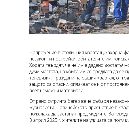
Напрежение в столичния квартал „Захарна фа
незаконни постройки, обитателите им поисках
Хората твърдят, че не им е дадено достатъчн
думи местата, на които им се предлага да се 
телевизия. Граждани на същия квартал, от го
защото са опасни, оплакват се и от постояне
всевъзможни материали.
От рано сутринта багер вече събаря незаконн
журналисти. Полицейското присъствие в кварт
пожелаха да застанат пред медиите. Заповедта
8 април 2025 г. жителите на улицата са получ