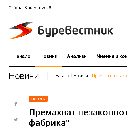
Събота
,
8
август
2026
Начало
Новини
Aнализи
Мнения и ко
Новини
Начало
Новини
Премахват незакон
Новини
Премахват незаконното
фабрика"