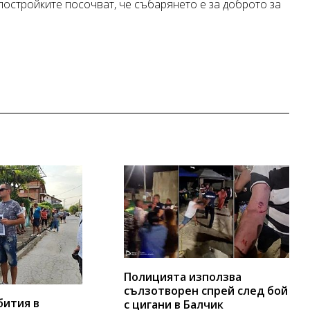
постройките посочват, че събарянето е за доброто за
Полицията използва
сълзотворен спрей след бой
бития в
с цигани в Балчик