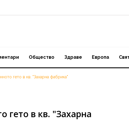
ментари
Oбщество
Здраве
Европа
Свя
ното гето в кв. "Захарна фабрика"
 гето в кв. "Захарна