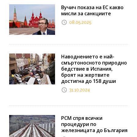
Вучич показа на ЕС какво
мисли за санкциите
08.05.2025
Наводнението е най-
смъртоносното природно
бедствие в Испания,
броят на жертвите
достигна до 158 души
31.10.2024
РСМ спря всички
процедури по
железницата до България