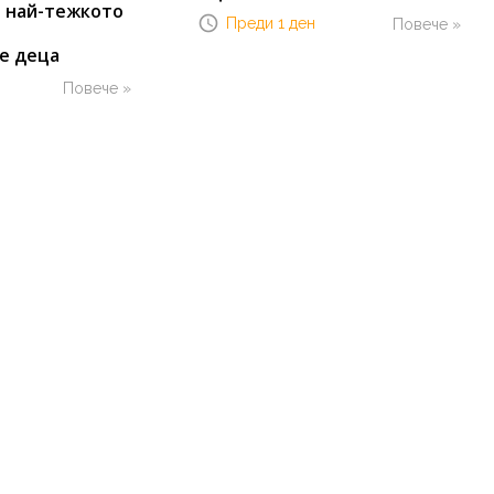
т най-тежкото
Преди 1 ден
Повече »
е деца
Повече »