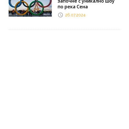
започне с уникално шоу
по река Сена
26.07.2024