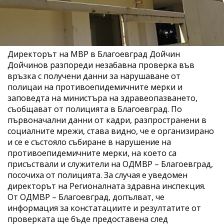
Директорът на МВР в Благоевград Дойчин
Дойчинов разпореди незабавна проверка във
връзка с получени данни за нарушаване от
полицаи на противоепидемичните мерки и
заповедта на министъра на здравеопазването,
съобщават от полицията в Благоевград. По
първоначални данни от кадри, разпространени в
социалните мрежи, става видно, че е организирано
и се е състояло събиране в нарушение на
противоепидемичните мерки, на което са
присъствали и служители на ОДМВР – Благоевград,
посочиха от полицията. За случая е уведомен
директорът на Регионалната здравна инспекция.
От ОДМВР – Благоевград, допълват, че
информация за констатациите и резултатите от
проверката ще бъде предоставена след