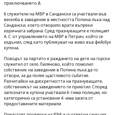
приключването й.
6 служители на МВР в Сандански са участвали във
веселба в заведение в местността Попина лъка над
Сандански, което отворило врати въпреки
изричната забрана. Сред празнуващите е полицаят
А. С. от управлението на МВР в Петрич, който се
издънил, след като публикувал на живо във фейсбук
купона.
Поводът за партито е раждането на дете на горски
служител от село Лиляново, който помолил
собственик на заведение в Попина лъка да го
отвори, за да полее щастливото събитие.
Разчитайки на дискретността на празнуващите,
собственикът на заведението ги приютил. Според
запознати в купона участвали 6-тима полицаи, но
категорично са установени 4 -има засега от
предоставените материали.
Предстоят проверки на РЗИ и съответни санкции