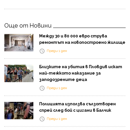
Още от Новини
Между 30 и 80 000 евро струва
ремонтът на новопостроено жилище
Преди 1 ден
Близките на убития в Пловдив искат
най-тежкото наказание за
заподозрените деца
Преди 1 ден
Полицията използва сълзотворен
спрей след бой с цигани в Балчик
Преди 1 ден