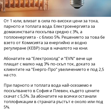
От 1 юли, влизат в сила по-високи цени за тока,
парното и топлата вода. Електроенергията за
домакинствата поскъпва средно с 3%, а
топлоенергията - с близо 5%. Решението за това бе
взето от Комисията за енергийно и водно
регулиране (КЕВР) още в началото на юни.
Абонатите на "Електрохолд" и "EVN" вече ще
плащат с малко над 3% по-скъп ток, докато за
клиентите на "Енерго-Про" увеличението е под 2,5
на сто.
При парното и топлата вода най-осезаемо е
поскъпването в София и Плевен, където цените
скачат с 5,5%. За абонатите на всички останали
топлофикации в страната ръстът е около или под
5%.