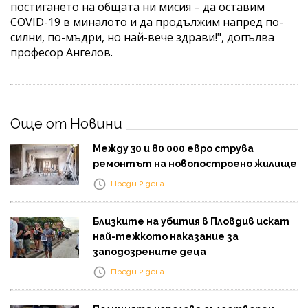
постигането на общата ни мисия – да оставим
COVID-19 в миналото и да продължим напред по-
силни, по-мъдри, но най-вече здрави!", допълва
професор Ангелов.
Още от Новини
Между 30 и 80 000 евро струва
ремонтът на новопостроено жилище
Преди 2 дена
Близките на убития в Пловдив искат
най-тежкото наказание за
заподозрените деца
Преди 2 дена