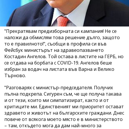
"Прекратявам предизборната си кампания! Не се
наложи да обмислям това решение дълго, защото
то е правилното!", съобщи в профила си във
Фейсбук министърът на здравеопазването
Костадин Ангелов. Той остава в листите на ГЕРБ, но
се отдава на борбата с COVID-19. Ангелов беше
избран за водач на листата във Варна и Велико
Търново.
"Разговарях с министър-председателя. Получих
пълна подкрепа. Сигурен съм, че ще получа такава
и от тези, които ми симпатизират, както и от
критиците ми. Единственият ми приоритет остават
здравето и животът на българските граждани. Днес
повече от всякога моето място е в министерството
– там, откъдето мога да дам най-много за