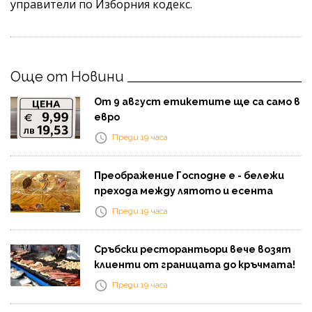
управители по Изборния кодекс.
Още от Новини
От 9 август етикетите ще са само в
евро
Преди 19 часа
Преображение Господне е - бележи
прехода между лятото и есента
Преди 19 часа
Сръбски ресторантьори вече возят
клиенти от границата до кръчмата!
Преди 19 часа