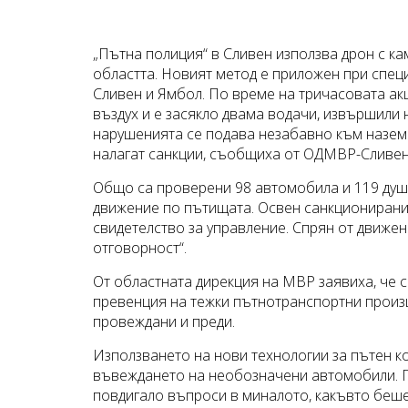
„Пътна полиция“ в Сливен използва дрон с к
областта. Новият метод е приложен при спец
Сливен и Ямбол. По време на тричасовата ак
въздух и е засякло двама водачи, извършили
нарушенията се подава незабавно към наземн
налагат санкции, съобщиха от ОДМВР-Сливен
Общо са проверени 98 автомобила и 119 души
движение по пътищата. Освен санкциониранит
свидетелство за управление. Спрян от движе
отговорност“.
От областната дирекция на МВР заявиха, че 
превенция на тежки пътнотранспортни произ
провеждани и преди.
Използването на нови технологии за пътен к
въвеждането на необозначени автомобили. П
повдигало въпроси в миналото, какъвто беше