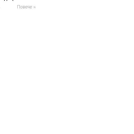
а
Повече »