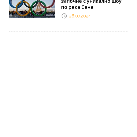
започне с уникално шоу
по река Сена
26.07.2024