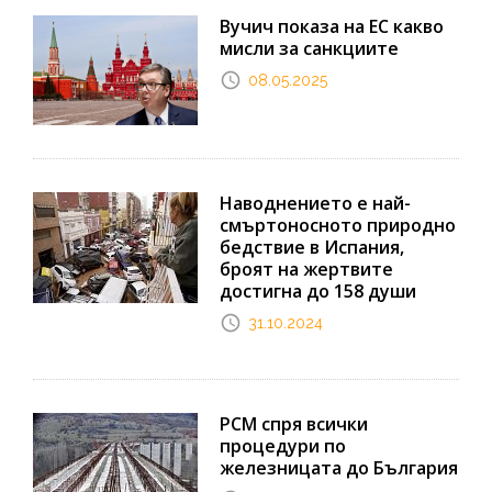
Вучич показа на ЕС какво
мисли за санкциите
08.05.2025
Наводнението е най-
смъртоносното природно
бедствие в Испания,
броят на жертвите
достигна до 158 души
31.10.2024
РСМ спря всички
процедури по
железницата до България