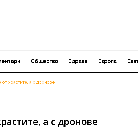
ментари
Oбщество
Здраве
Европа
Свя
 от храстите, а с дронове
храстите, а с дронове