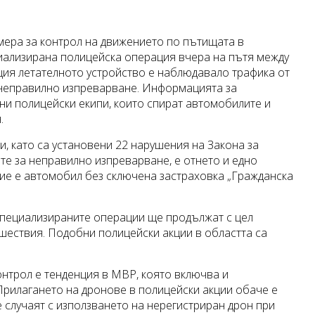
амера за контрол на движението по пътищата в
иализирана полицейска операция вчера на пътя между
ция летателното устройство е наблюдавало трафика от
 неправилно изпреварване. Информацията за
и полицейски екипи, които спират автомобилите и
.
, като са установени 22 нарушения на Закона за
е за неправилно изпреварване, е отнето и едно
ние е автомобил без сключена застраховка „Гражданска
специализираните операции ще продължат с цел
шествия. Подобни полицейски акции в областта са
онтрол е тенденция в МВР, която включва и
рилагането на дронове в полицейски акции обаче е
 случаят с използването на нерегистриран дрон при