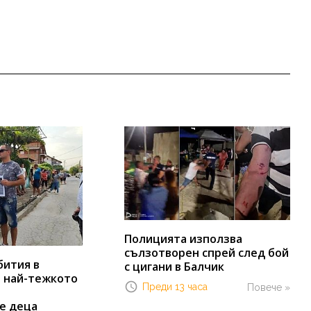
Полицията използва
сълзотворен спрей след бой
бития в
с цигани в Балчик
т най-тежкото
Преди 13 часа
Повече »
е деца