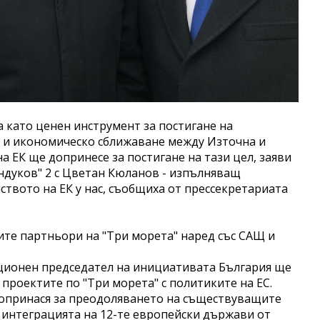
 като ценен инструмент за постигане на
 и икономическо сближаване между Източна и
а ЕК ще допринесе за постигане на тази цел, заяви
ндуков" 2 с Цветан Кюланов - изпълняващ
твото на ЕК у нас, съобщиха от прессекретариата
ите партньори на "Три морета" наред със САЩ и
ационен председател на инициативата България ще
проектите по "Три морета" с политиките на ЕС.
допринася за преодоляването на съществуващите
 интеграцията на 12-те европейски държави от