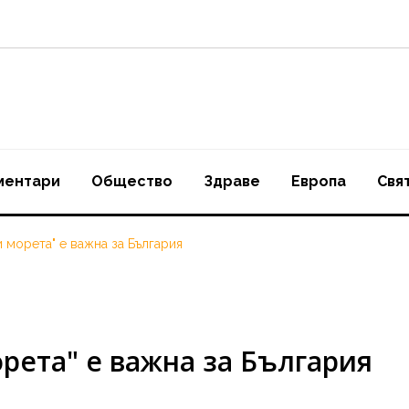
ментари
Oбщество
Здраве
Европа
Свя
 морета" е важна за България
рета" е важна за България