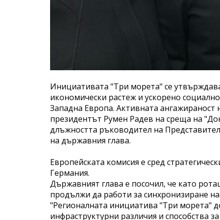
Инициативата "Три морета" се утвърждава
икономически растеж и ускорено социално
Западна Европа. Активната ангажираност н
президентът Румен Радев на среща на "До
длъжността ръководител на Представителс
на държавния глава.
Европейската комисия е сред стратегическ
Германия.
Държавният глава е посочил, че като рот
продължи да работи за синхронизиране на 
"Регионалната инициатива "Три морета" 
инфраструктурни различия и способства за