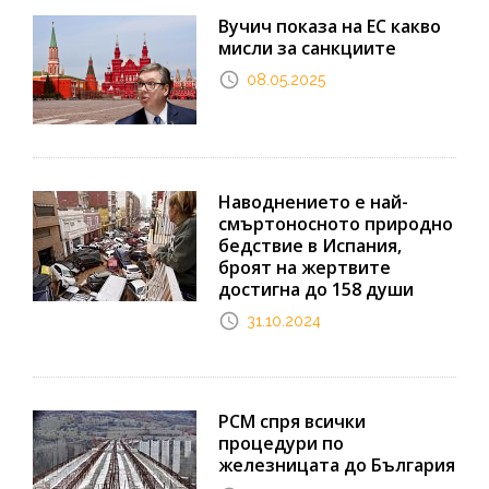
Вучич показа на ЕС какво
мисли за санкциите
08.05.2025
Наводнението е най-
смъртоносното природно
бедствие в Испания,
броят на жертвите
достигна до 158 души
31.10.2024
РСМ спря всички
процедури по
железницата до България