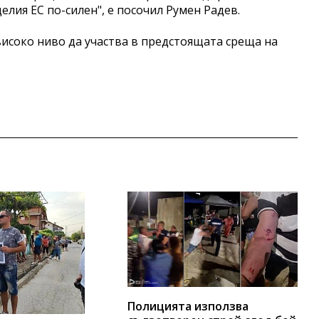
елия ЕС по-силен", е посочил Румен Радев.
високо ниво да участва в предстоящата среща на
Полицията използва