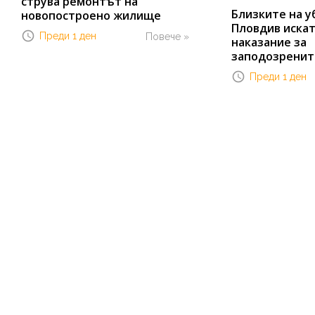
струва ремонтът на
Близките на у
новопостроено жилище
Пловдив иска
Преди 1 ден
Повече »
наказание за
заподозренит
Преди 1 ден