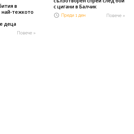
сълзотворен спрей след бой
бития в
с цигани в Балчик
т най-тежкото
Преди 1 ден
Повече »
е деца
Повече »