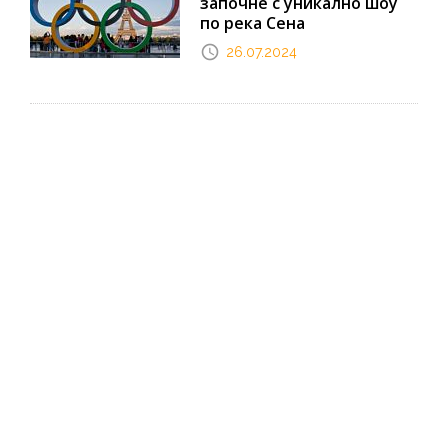
започне с уникално шоу
по река Сена
26.07.2024