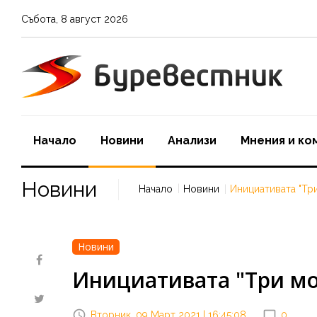
Събота
,
8
август
2026
Начало
Новини
Aнализи
Мнения и ко
Новини
Начало
Новини
Инициативата "Три
Новини
Инициативата "Три мо
Вторник, 09 Март 2021 | 16:45:08
0