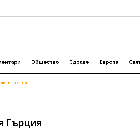
ментари
Oбщество
Здраве
Европа
Свя
злюля Гърция
я Гърция