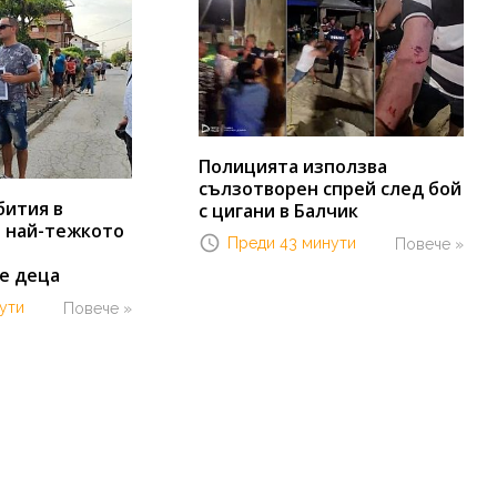
Полицията използва
сълзотворен спрей след бой
бития в
с цигани в Балчик
т най-тежкото
Преди 43 минути
Повече »
е деца
ути
Повече »