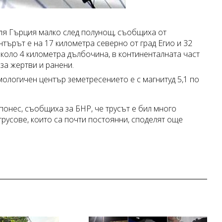
юля Гърция малко след полунощ, съобщиха от
търът е на 17 километра северно от град Егио и 32
 около 4 километра дълбочина, в континенталната част
за жертви и ранени.
логичен център земетресението е с магнитуд 5,1 по
онес, съобщиха за БНР, че трусът е бил много
русове, които са почти постоянни, споделят още