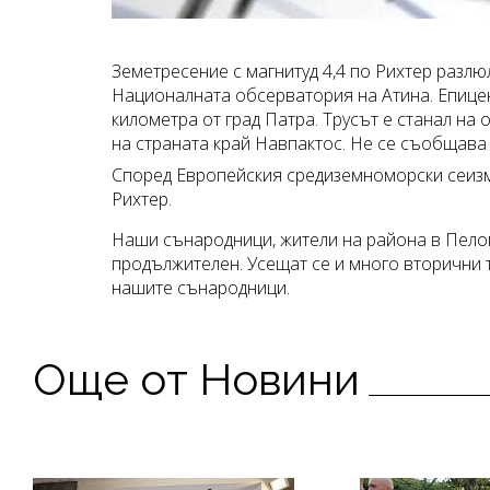
Земетресение с магнитуд 4,4 по Рихтер разл
Националната обсерватория на Атина. Епицен
километра от град Патра. Трусът е станал на
на страната край Навпактос. Не се съобщава 
Според Европейския средиземноморски сеизмо
Рихтер.
Наши сънародници, жители на района в Пелоп
продължителен. Усещат се и много вторични т
нашите сънародници.
Още от Новини