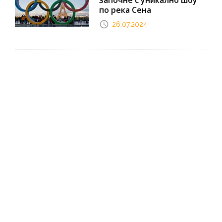
започне с уникално шоу
по река Сена
26.07.2024