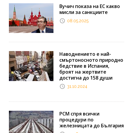
Вучич показа на ЕС какво
мисли за санкциите
08.05.2025
Наводнението е най-
смъртоносното природно
бедствие в Испания,
броят на жертвите
достигна до 158 души
31.10.2024
РСМ спря всички
процедури по
железницата до България