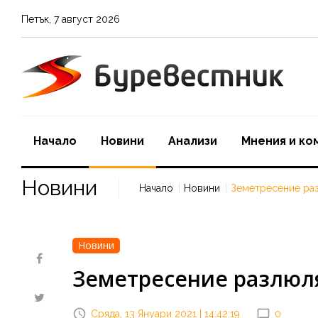
Петък
,
7
август
2026
Начало
Новини
Aнализи
Мнения и ко
Новини
Начало
Новини
Земетресение ра
Новини
Земетресение разлюл
Сряда, 13 Януари 2021 | 14:42:19
0