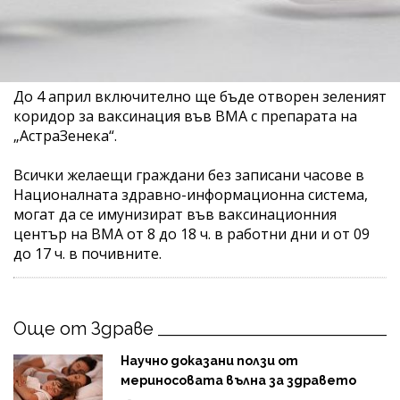
До 4 април включително ще бъде отворен зеленият
коридор за ваксинация във ВМА с препарата на
„АстраЗенека“.
Всички желаещи граждани без записани часове в
Националната здравно-информационна система,
могат да се имунизират във ваксинационния
център на ВМА от 8 до 18 ч. в работни дни и от 09
до 17 ч. в почивните.
Още от Здраве
Научно доказани ползи от
мериносовата вълна за здравето