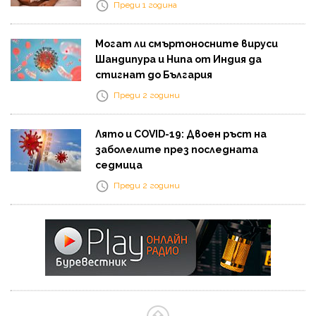
Преди 1 година
Могат ли смъртоносните вируси
Шандипура и Нипа от Индия да
стигнат до България
Преди 2 години
Лято и COVID-19: Двоен ръст на
заболелите през последната
седмица
Преди 2 години