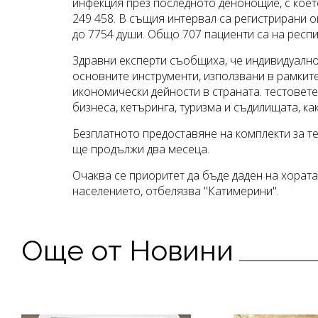
инфекция през последното денонощие, с коет
249 458. В същия интервал са регистрирани 
до 7754 души. Общо 707 пациенти са на респи
Здравни експерти съобщиха, че индивидуално
основните инструменти, използвани в рамкит
икономически дейности в страната. тестовете
бизнеса, кетъринга, туризма и съдилищата, как
Безплатното предоставяне на комплекти за те
ще продължи два месеца.
Очаква се приоритет да бъде даден на хората 
населението, отбелязва "Катимерини".
Още от Новини