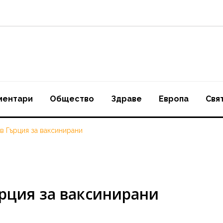
ментари
Oбщество
Здраве
Европа
Свя
в Гърция за ваксинирани
рция за ваксинирани