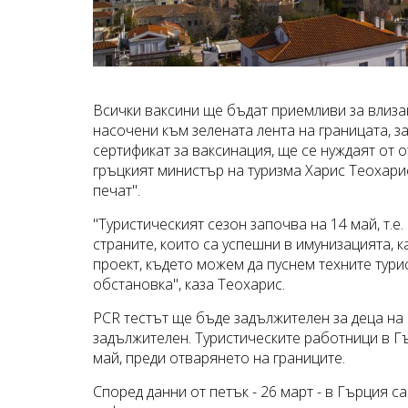
Всички ваксини ще бъдат приемливи за влизан
насочени към зелената лента на границата, за
сертификат за ваксинация, ще се нуждаят от 
гръцкият министър на туризма Харис Теохарис
печат".
"Туристическият сезон започва на 14 май, т.е
страните, които са успешни в имунизацията, 
проект, където можем да пуснем техните тури
обстановка", каза Теохарис.
PCR тестът ще бъде задължителен за деца на в
задължителен. Туристическите работници в Г
май, преди отварянето на границите.
Според данни от петък - 26 март - в Гърция 