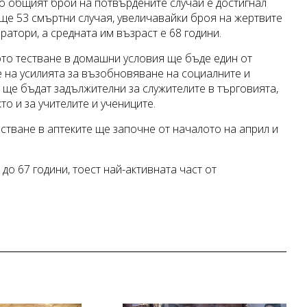
о общият брой на потвърдените случаи е достигнал
още 53 смъртни случая, увеличавайки броя на жертвите
ратори, а средната им възраст е 68 години.
то тестване в домашни условия ще бъде един от
е на усилията за възобновяване на социалните и
 ще бъдат задължителни за служителите в търговията,
то и за учителите и учениците.
стване в аптеките ще започне от началото на април и
до 67 години, тоест най-активната част от