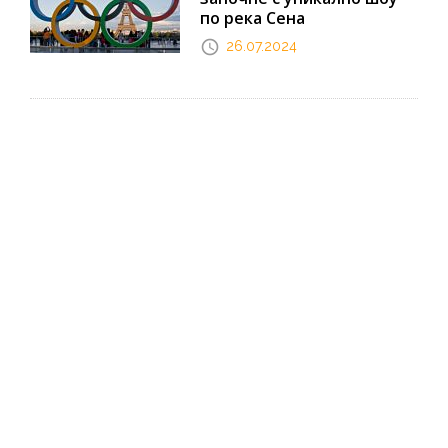
по река Сена
26.07.2024