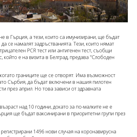
е в Гърция, а тези, които са имунизирани, ще бъдат
 да се намалят задръстванията. Тези, които нямат
отрицателен PCR тест или антигенен тест, съобщи
, който е на визита в Белград, предава "Слободен
. когато границите ще се отворят. Има възможност
като Сърбия, да бъдат включени в нашия пилотен
сти през април. Но това зависи от здравната
ъзраст над 10 години, докато за по-малките не е
ърция ще бъдат ваксинирани в приоритетни групи през
са регистрирани 1496 нови случая на коронавирусна