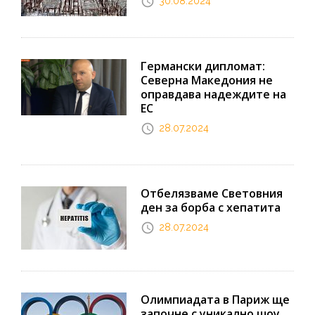
30.08.2024
Германски дипломат:
Северна Македония не
оправдава надеждите на
ЕС
28.07.2024
Отбелязваме Световния
ден за борба с хепатита
28.07.2024
Олимпиадата в Париж ще
започне с уникално шоу