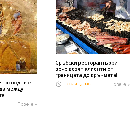
Сръбски ресторантьори
вече возят клиенти от
границата до кръчмата!
Господне е -
Преди 13 часа
Повече »
да между
та
а
Повече »