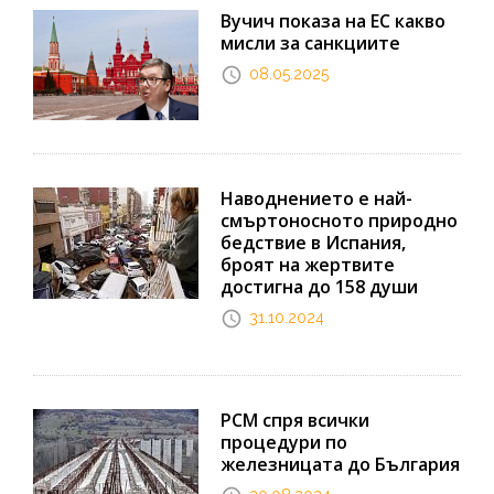
Вучич показа на ЕС какво
мисли за санкциите
08.05.2025
Наводнението е най-
смъртоносното природно
бедствие в Испания,
броят на жертвите
достигна до 158 души
31.10.2024
РСМ спря всички
процедури по
железницата до България