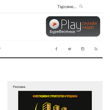
Търсене....
т
Реклама