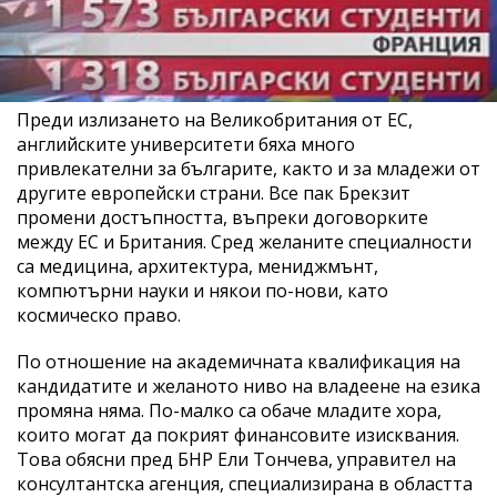
Преди излизането на Великобритания от ЕС,
английските университети бяха много
привлекателни за българите, както и за младежи от
другите европейски страни. Все пак Брекзит
промени достъпността, въпреки договорките
между ЕС и Британия. Сред желаните специалности
са медицина, архитектура, мениджмънт,
компютърни науки и някои по-нови, като
космическо право.
По отношение на академичната квалификация на
кандидатите и желаното ниво на владеене на езика
промяна няма. По-малко са обаче младите хора,
които могат да покрият финансовите изисквания.
Това обясни пред БНР Ели Тончева, управител на
консултантска агенция, специализирана в областта