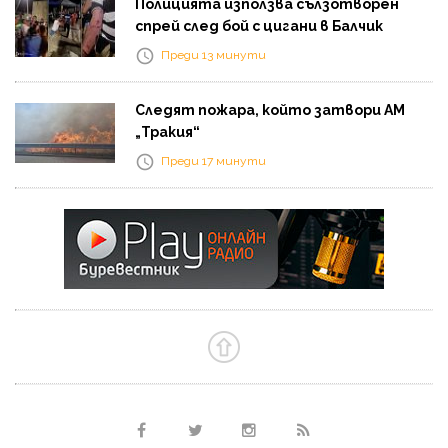
Полицията използва сълзотворен
спрей след бой с цигани в Балчик
Преди 13 минути
Следят пожара, който затвори АМ
„Тракия“
Преди 17 минути