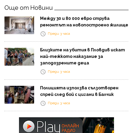
Още от Новини
Между 30 и 80 000 евро струва
ремонтът на новопостроено жилище
Преди 3 часа
Близките на убития в Пловдив искат
най-тежкото наказание за
заподозрените деца
Преди 3 часа
Полицията използва сълзотворен
спрей след бой с цигани в Балчик
Преди 3 часа