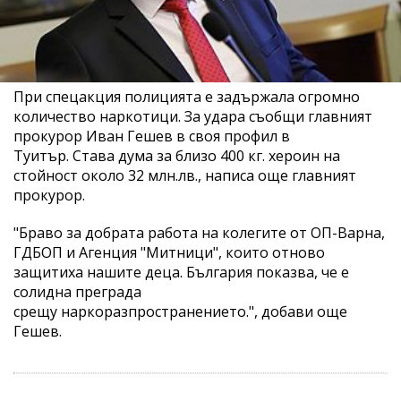
При спецакция полицията е задържала огромно
количество наркотици. За удара съобщи главният
прокурор Иван Гешев в своя профил в
Туитър.
Става дума за близо 400 кг. хероин на
стойност около 32
млн.лв
., написа още главният
прокурор.
"Браво за добрата работа на колегите от ОП-Варна,
ГДБОП и Агенция "Митници", които отново
защитиха нашите деца. България показва, че е
солидна преграда
срещу
наркоразпространението
.", добави още
Гешев.