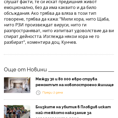
слушат факти, те си искат предишния живот
емоционално, без да има каквито и да било
обсъждания. Ако трябва да вляза в този тип
говорене, трябва да кажа: "Мили хора, нито Щаба,
нито РЗИ произвеждат вируси, нито ги
разпространяват, нито изпитват удоволствие да ви
спират дейността. Изглежда някои хора не го
разбират", коментира доц. Кунчев.
Още от Новини
Между 30 и 80 000 евро струва
ремонтът на новопостроено жилище
Преди 2 дена
Близките на убития в Пловдив искат
най-тежкото наказание за