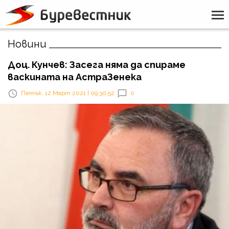
Новини
Доц. Кунчев: Засега няма да спираме
васкината на АстраЗенека
Петък, 12 Март 2021 | 09:30:52
0