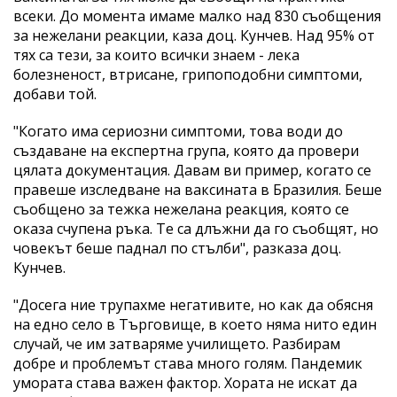
всеки. До момента имаме малко над 830 съобщения
за нежелани реакции, каза доц. Кунчев. Над 95% от
тях са тези, за които всички знаем - лека
болезненост, втрисане, грипоподобни симптоми,
добави той.
"Когато има сериозни симптоми, това води до
създаване на експертна група, която да провери
цялата документация. Давам ви пример, когато се
правеше изследване на ваксината в Бразилия. Беше
съобщено за тежка нежелана реакция, която се
оказа счупена ръка. Те са длъжни да го съобщят, но
човекът беше паднал по стълби", разказа доц.
Кунчев.
"Досега ние трупахме негативите, но как да обясня
на едно село в Търговище, в което няма нито един
случай, че им затваряме училището. Разбирам
добре и проблемът става много голям. Пандемик
умората става важен фактор. Хората не искат да