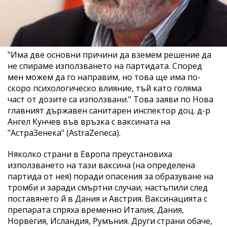
"Има две основни причини да вземем решение да
не спираме използването на партидата. Според
мен можем да го направим, но това ще има по-
скоро психологическо влияние, тъй като голяма
част от дозите са използвани." Това заяви по Нова
главният държавен санитарен инспектор доц. д-р
Ангел Кунчев във връзка с ваксината на
"АстраЗенека" (AstraZeneca).
Няколко страни в Европа преустановиха
използването на тази ваксина (на определена
партида от нея) поради опасения за образуване на
тромби и заради смъртни случаи, настъпили след
поставянето й в Дания и Австрия. Ваксинацията с
препарата спряха временно Италия, Дания,
Норвегия, Исландия, Румъния. Други страни обаче,