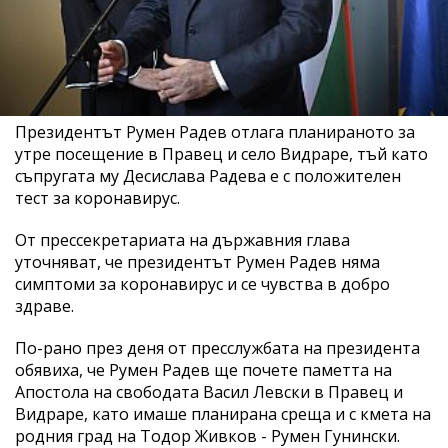
Президентът Румен Радев отлага планираното за
утре посещение в Правец и село Видраре, тъй като
съпругата му Десислава Радева е с положителен
тест за коронавирус.
От прессекретариата на държавния глава
уточняват, че президентът Румен Радев няма
симптоми за коронавирус и се чувства в добро
здраве.
По-рано през деня от пресслужбата на президента
обявиха, че Румен Радев ще почете паметта на
Апостола на свободата Васил Левски в Правец и
Видраре, като имаше планирана среща и с кмета на
родния град на Тодор Живков - Румен Гунински.