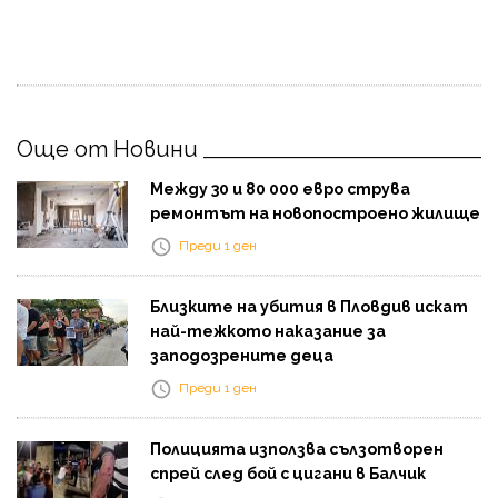
Още от Новини
Между 30 и 80 000 евро струва
ремонтът на новопостроено жилище
Преди 1 ден
Близките на убития в Пловдив искат
най-тежкото наказание за
заподозрените деца
Преди 1 ден
Полицията използва сълзотворен
спрей след бой с цигани в Балчик