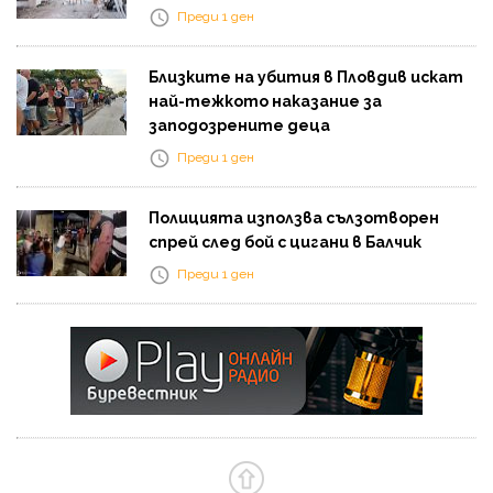
Преди 1 ден
Близките на убития в Пловдив искат
най-тежкото наказание за
заподозрените деца
Преди 1 ден
Полицията използва сълзотворен
спрей след бой с цигани в Балчик
Преди 1 ден