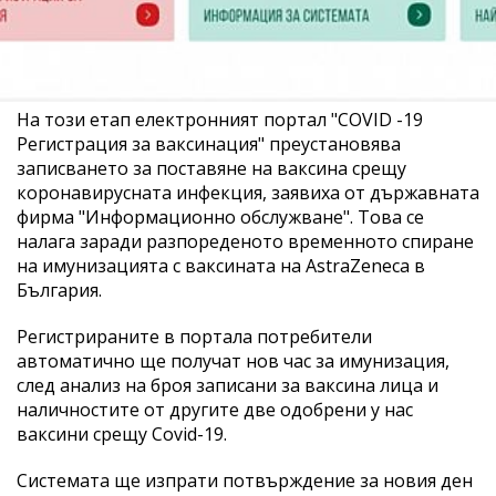
На този етап електронният портал "COVID -19
Регистрация за ваксинация" преустановява
записването за поставяне на ваксина срещу
коронавирусната инфекция, заявиха от държавната
фирма "Информационно обслужване". Това се
налага заради разпореденото временното спиране
на имунизацията с ваксината на AstraZeneca в
България.
Регистрираните в портала потребители
автоматично ще получат нов час за имунизация,
след анализ на броя записани за ваксина лица и
наличностите от другите две одобрени у нас
ваксини срещу Covid-19.
Системата ще изпрати потвърждение за новия ден