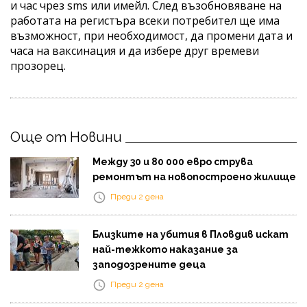
и час чрез sms или имейл. След възобновяване на
работата на регистъра всеки потребител ще има
възможност, при необходимост, да промени дата и
часа на ваксинация и да избере друг времеви
прозорец.
Още от Новини
Между 30 и 80 000 евро струва
ремонтът на новопостроено жилище
Преди 2 дена
Близките на убития в Пловдив искат
най-тежкото наказание за
заподозрените деца
Преди 2 дена