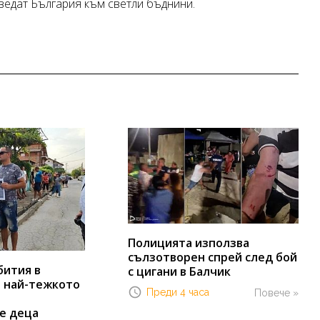
ведат България към светли бъднини.
Полицията използва
сълзотворен спрей след бой
бития в
с цигани в Балчик
т най-тежкото
Преди 4 часа
Повече »
е деца