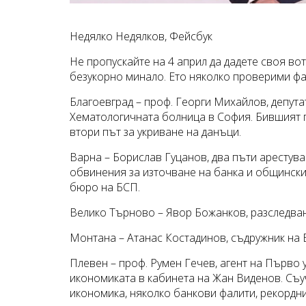
Недялко Недялков, Фейсбук
Не пропускайте на 4 април да дадете своя вот
безукорно минало. Ето няколко проверими фак
Благоевград – проф. Георги Михайлов, депута
Хематологичната болница в София. Бившият 
втори път за укриване на данъци.
Варна – Борислав Гуцанов, два пъти арестув
обвинения за източване на банка и общинск
бюро на БСП.
Велико Търново – Явор Божанков, разследване
Монтана – Атанас Костадинов, съдружник на
Плевен – проф. Румен Гечев, агент на Първо
икономиката в кабинета на Жан Виденов. Съу
икономика, няколко банкови фалити, рекордн