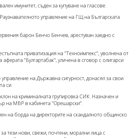
ален имунитет, съден за купуване на гласове.
а Раузнавателното управление на ГЩ на Българската
червения барон Бенчо Бенчев, арестуван заедно с
естъпната приватизация на "Техноимпекс", уволнена от
 аферата "Булгартабак", уличена в сговор с олигарси
 управление на Държавна сигурност, донасял за свои
та си.
клон на криминалната групировка СИК. Назначен и
тър на МВР в кабинета "Орешарски".
член на борда на директорите на скандалното общинско
 за тези нови, свежи, почтени, морални лица с