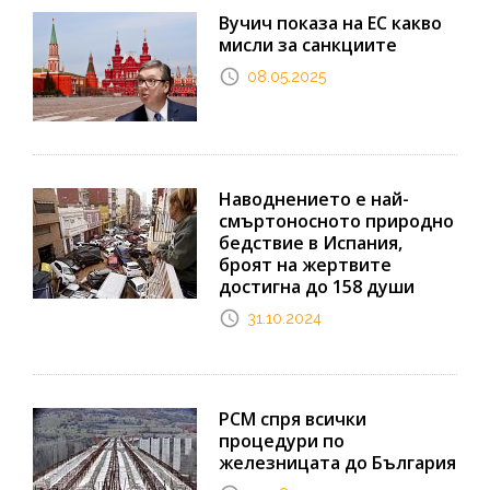
Вучич показа на ЕС какво
мисли за санкциите
08.05.2025
Наводнението е най-
смъртоносното природно
бедствие в Испания,
броят на жертвите
достигна до 158 души
31.10.2024
РСМ спря всички
процедури по
железницата до България