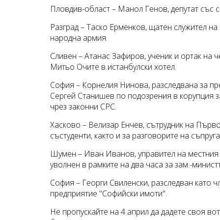
Пловдив-област – Манол Генов, депутат със св
Разград – Таско Ерменков, щатен служител н
народна армия.
Сливен – Атанас Зафиров, ученик и ортак на 
Митьо Очите в истанбулски хотел.
София – Корнелия Нинова, разследвана за пр
Сергей Станишев по подозрения в корупция за
чрез законни СРС.
Хасково – Велизар Енчев, сътрудник на Първо
състуденти, както и за разговорите на съпруга
Шумен – Иван Иванов, управител на местния 
уволнен в рамките на два часа за зам.-минис
София – Георги Свиленски, разследван като 
предприятие "Софийски имоти".
Не пропускайте на 4 април да дадете своя вот