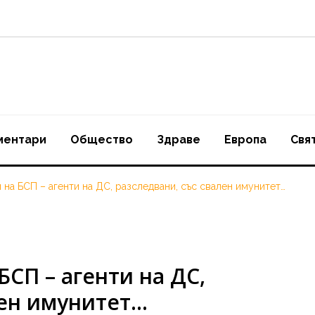
ментари
Oбщество
Здраве
Европа
Свя
 на БСП – агенти на ДС, разследвани, със свален имунитет…
БСП – агенти на ДС,
лен имунитет…