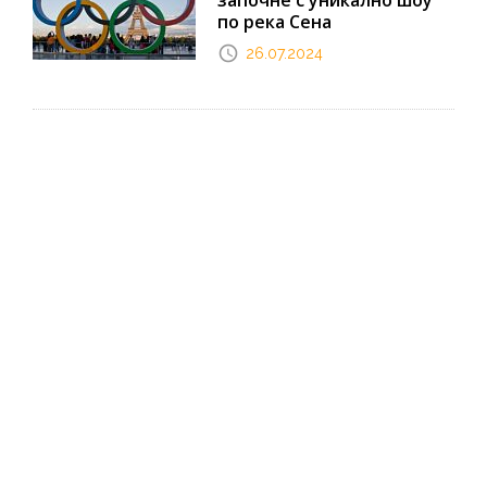
започне с уникално шоу
по река Сена
26.07.2024