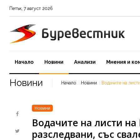
Петък
,
7
август
2026
Начало
Новини
Aнализи
Мнения и ко
Новини
Начало
Новини
Водачите на листи
Новини
Водачите на листи на 
разследвани, със сва