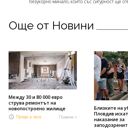
безукорно минало, които със сигурност ще от
Още от Новини
Между 30 и 80 000 евро
струва ремонтът на
Близките на у
новопостроено жилище
Пловдив иска
Преди 4 часа
Повече »
наказание за
заподозренит