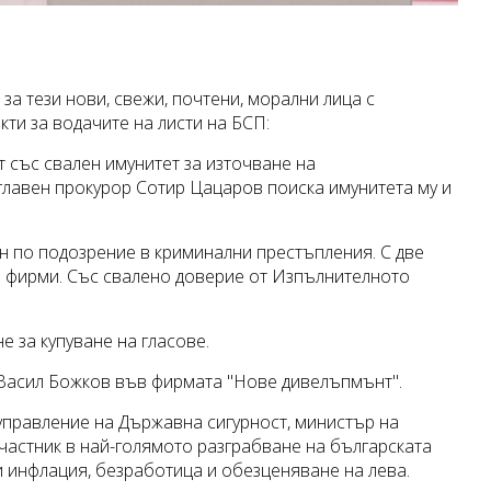
 за тези нови, свежи, почтени, морални лица с
ти за водачите на листи на БСП:
т със свален имунитет за източване на
главен прокурор Сотир Цацаров поиска имунитета му и
ан по подозрение в криминални престъпления. С две
и фирми. Със свалено доверие от Изпълнителното
 за купуване на гласове.
 Васил Божков във фирмата "Нове дивелъпмънт".
 управление на Държавна сигурност, министър на
частник в най-голямото разграбване на българската
и инфлация, безработица и обезценяване на лева.