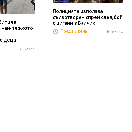
Полицията използва
сълзотворен спрей след бой
бития в
с цигани в Балчик
т най-тежкото
Преди 2 дена
Повече »
е деца
Повече »