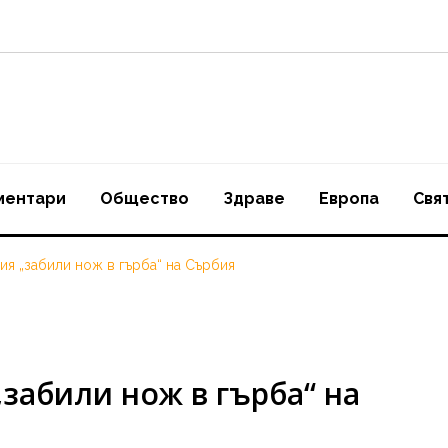
ментари
Oбщество
Здраве
Европа
Свя
ия „забили нож в гърба“ на Сърбия
забили нож в гърба“ на