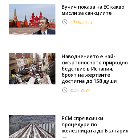
Вучич показа на ЕС какво
мисли за санкциите
08.05.2025
Наводнението е най-
смъртоносното природно
бедствие в Испания,
броят на жертвите
достигна до 158 души
31.10.2024
РСМ спря всички
процедури по
железницата до България