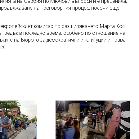
силията на Сърбия по ключови въпроси и е преценила,
 продължаване на преговорния процес, посочи още
и европейският комисар по разширяването Марта Кос.
напредък в последно време, особено по отношение на
ъките на Бюрото за демократични институции и права
ес.