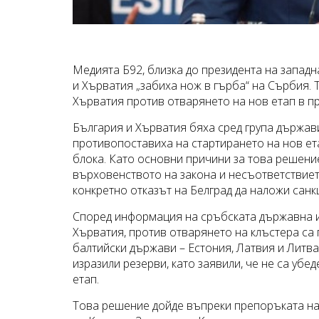
Медията Б92, близка до президента на западн
и Хърватия „забиха нож в гърба“ на Сърбия. 
Хърватия против отварянето на нов етап в п
България и Хърватия бяха сред група държав
противопоставиха на стартирането на нов ет
блока. Като основни причини за това решение
върховенството на закона и несъответствието
конкретно отказът на Белград да наложи санк
Според информация на сръбската държавна и
Хърватия, против отварянето на клъстера са
балтийски държави – Естония, Латвия и Литва
изразили резерви, като заявили, че не са уб
етап.
Това решение дойде въпреки препоръката на