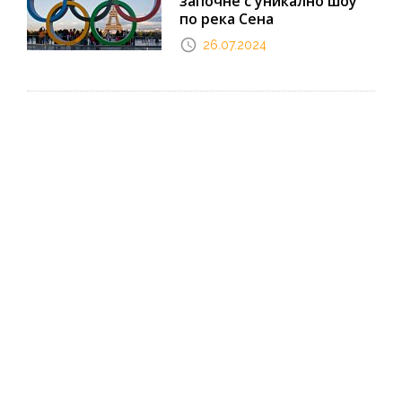
започне с уникално шоу
по река Сена
26.07.2024