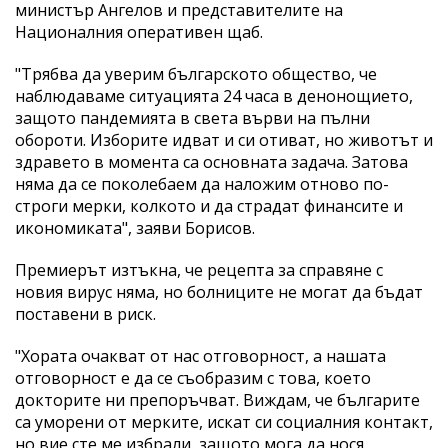
министър Ангелов и представителите на
Националния оперативен щаб.
"Трябва да уверим българското общество, че
наблюдаваме ситуацията 24 часа в денонощието,
защото пандемията в света върви на пълни
обороти. Изборите идват и си отиват, но животът и
здравето в момента са основната задача. Затова
няма да се поколебаем да наложим отново по-
строги мерки, колкото и да страдат финансите и
икономиката", заяви Борисов.
Премиерът изтъкна, че рецепта за справяне с
новия вирус няма, но болниците не могат да бъдат
поставени в риск.
"Хората очакват от нас отговорност, а нашата
отговорност е да се съобразим с това, което
докторите ни препоръчват. Виждам, че българите
са уморени от мерките, искат си социалния контакт,
но вие сте ме избрали, защото мога да нося