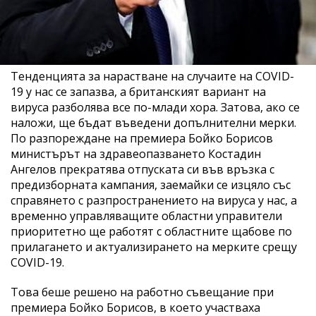
Тенденцията за нарастване на случаите на COVID-
19 у нас се запазва, а британският вариант на
вируса разболява все по-млади хора. Затова, ако се
наложи, ще бъдат въведени допълнителни мерки.
По разпореждане на премиера Бойко Борисов
министърът на здравеопазването Костадин
Ангелов прекратява отпуската си във връзка с
предизборната кампания, заемайки се изцяло със
справянето с разпространението на вируса у нас, а
временно управляващите областни управители
приоритетно ще работят с областните щабове по
прилагането и актуализирането на мерките срещу
COVID-19.
Това беше решено на работно съвещание при
премиера Бойко Борисов, в което участваха