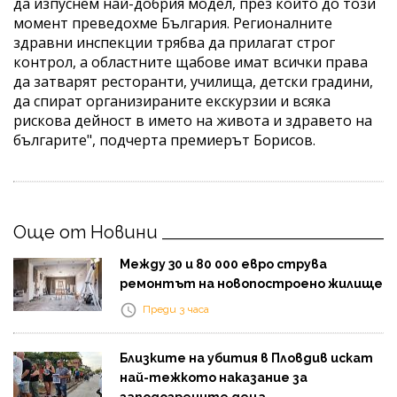
да изпуснем най-добрия модел, през който до този
момент преведохме България. Регионалните
здравни инспекции трябва да прилагат строг
контрол, а областните щабове имат всички права
да затварят ресторанти, училища, детски градини,
да спират организираните екскурзии и всяка
рискова дейност в името на живота и здравето на
българите", подчерта премиерът Борисов.
Още от Новини
Между 30 и 80 000 евро струва
ремонтът на новопостроено жилище
Преди 3 часа
Близките на убития в Пловдив искат
най-тежкото наказание за
заподозрените деца