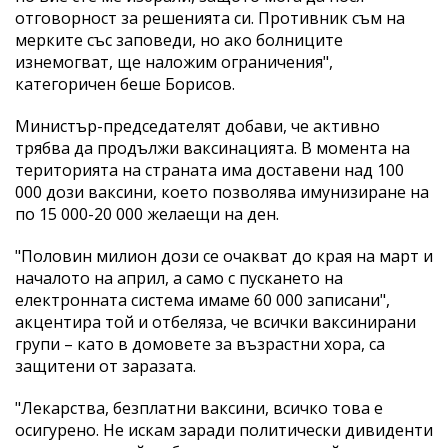
отговорност за решенията си. Противник съм на
мерките със заповеди, но ако болниците
изнемогват, ще наложим ограничения",
категоричен беше Борисов.
Министър-председателят добави, че активно
трябва да продължи ваксинацията. В момента на
територията на страната има доставени над 100
000 дози ваксини, което позволява имунизиране на
по 15 000-20 000 желаещи на ден.
"Половин милион дози се очакват до края на март и
началото на април, а само с пускането на
електронната система имаме 60 000 записани",
акцентира той и отбеляза, че всички ваксинирани
групи – като в домовете за възрастни хора, са
защитени от заразата.
"Лекарства, безплатни ваксини, всичко това е
осигурено. Не искам заради политически дивиденти