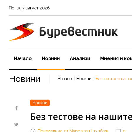
Петък
,
7
август
2026
Начало
Новини
Aнализи
Мнения и ко
Новини
Начало
Новини
Без тестове на н
Новини
Без тестове на нашит
Понеделник, 01 Март 2021 | 13:16:29
0