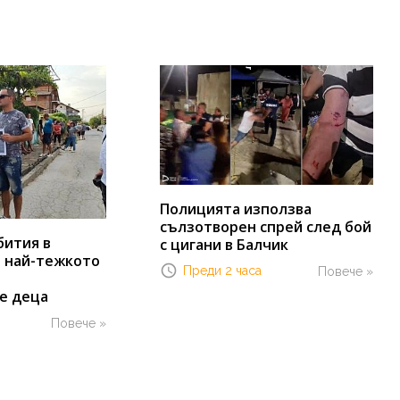
Полицията използва
сълзотворен спрей след бой
бития в
с цигани в Балчик
т най-тежкото
Преди 2 часа
Повече »
е деца
Повече »