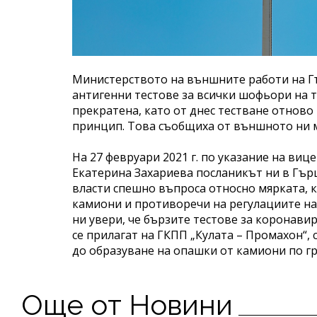
Министерството на външните работи на Гъ
антигенни тестове за всички шофьори на 
прекратена, като от днес тестване отнов
принцип. Това съобщиха от външното ни 
На 27 февруари 2021 г. по указание на в
Екатерина Захариева посланикът ни в Гър
власти спешно въпроса относно мярката, 
камиони и противоречи на регулациите на
ни увери, че бързите тестове за коронави
се прилагат на ГКПП „Кулата – Промахон“,
до образуване на опашки от камиони по г
Още от Новини