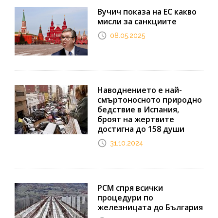
Вучич показа на ЕС какво
мисли за санкциите
08.05.2025
Наводнението е най-
смъртоносното природно
бедствие в Испания,
броят на жертвите
достигна до 158 души
31.10.2024
РСМ спря всички
процедури по
железницата до България