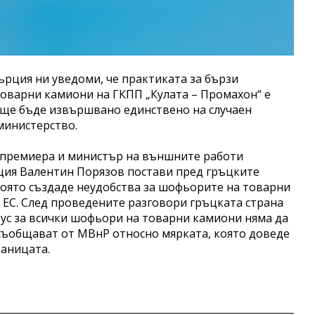
рция ни уведоми, че практиката за бързи
товарни камиони на ГКПП „Кулата – Промахон“ е
о ще бъде извършвано единствено на случаен
министерство.
ицепремиера и министър на външните работи
ция Валентин Порязов постави пред гръцките
която създаде неудобства за шофьорите на товарни
 ЕС. След проведените разговори гръцката страна
рус за всички шофьори на товарни камиони няма да
 съобщават от МВнР относно мярката, която доведе
раницата.