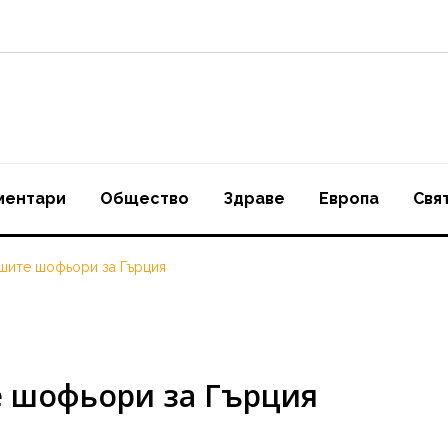
ментари
Oбщество
Здраве
Европа
Свя
ашите шофьори за Гърция
е шофьори за Гърция