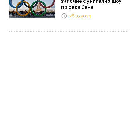
започне с уникално шоу
по река Сена
26.07.2024