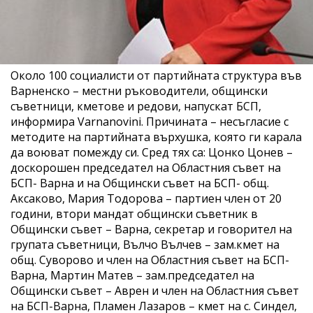
Около 100 социалисти от партийната структура във
Варненско – местни ръководители, общински
съветници, кметове и редови, напускат БСП,
информира Varnanovini. Причината – несъгласие с
методите на партийната върхушка, която ги карала
да воюват помежду си. Сред тях са: Цонко Цонев –
доскорошен председател на Областния съвет на
БСП- Варна и на Общински съвет на БСП- общ.
Аксаково, Мария Тодорова – партиен член от 20
години, втори мандат общински съветник в
Общински съвет – Варна, секретар и говорител на
групата съветници, Вълчо Вълчев – зам.кмет на
общ. Суворово и член на Областния съвет на БСП-
Варна, Мартин Матев – зам.председател на
Общински съвет – Аврен и член на Областния съвет
на БСП-Варна, Пламен Лазаров – кмет на с. Синдел,