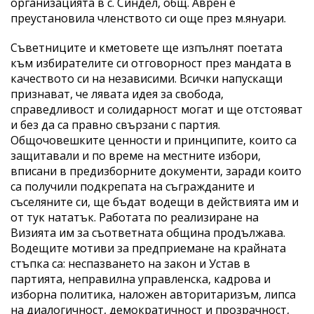
организацията в с. Синдел, общ. Аврен е
преустановила членството си още през м.януари.
Съветниците и кметовете ще изпълнят поетата
към избирателите си отговорност през мандата в
качеството си на независими. Всички напускащи
признават, че лявата идея за свобода,
справедливост и солидарност могат и ще отстояват
и без да са правно свързани с партия.
Общочовешките ценности и принципите, които са
защитавали и по време на местните избори,
вписани в предизборните документи, заради които
са получили подкрепата на съгражданите и
съселяните си, ще бъдат водещи в действията им и
от тук нататък. Работата по реализиране на
Визията им за съответната община продължава.
Водещите мотиви за предприемане на крайната
стъпка са: неспазването на закон и Устав в
партията, неправилна управленска, кадрова и
изборна политика, наложен авторитаризъм, липса
на диалогичност, демократичност и прозрачност,