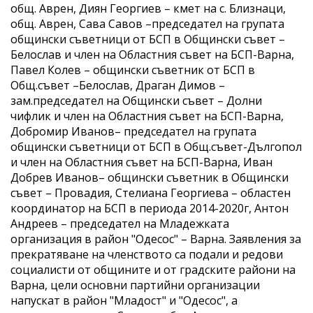
общ. Аврен, Диян Георгиев – кмет на с. Близнаци,
общ. Аврен, Сава Савов –председател на групата
общински съветници от БСП в Общински съвет –
Белослав и член на Областния съвет на БСП-Варна,
Павел Колев – общински съветник от БСП в
Общ.съвет –Белослав, Драган Димов –
зам.председател на Общински съвет – Долни
чифлик и член на Областния съвет на БСП-Варна,
Добромир Иванов– председател на групата
общински съветници от БСП в Общ.съвет-Дългопол
и член на Областния съвет на БСП-Варна, Иван
Добрев Иванов– общински съветник в Общински
съвет – Провадия, Стелиана Георгиева – областен
координатор на БСП в периода 2014-2020г, Антон
Андреев – председател на Младежката
организация в район "Одесос" – Варна. Заявления за
прекратяване на членството са подали и редови
социалисти от общините и от градските райони на
Варна, цели основни партийни организации
напускат в район "Младост" и "Одесос", а