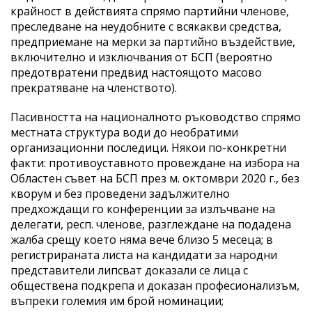
крайност в действията спрямо партийни членове,
преследване на неудобните с всякакви средства,
предприемане на мерки за партийно въздействие,
включително и изключвания от БСП (вероятно
предотвратени предвид настоящото масово
прекратяване на членството).
Пасивността на националното ръководство спрямо
местната структура води до необратими
организационни последици. Някои по-конкретни
факти: противоуставното провеждане на избора на
Областен съвет на БСП през м. октомври 2020 г., без
кворум и без проведени задължително
предхождащи го конференции за излъчване на
делегати, респ. членове, разглеждане на подадена
жалба срещу което няма вече близо 5 месеца; в
регистрираната листа на кандидати за народни
представители липсват доказали се лица с
обществена подкрепа и доказан професионализъм,
въпреки големия им брой номинации;