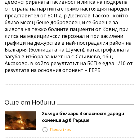
демонстрираната пасивност и липса на подкрепа
от страна на партията спрямо настоящия народен
представител от БСП д-р Десислав Тасков , който
близо месец беше доброволец и се бореше за
живота на тежко болните пациенти от Ковид при
липса на медициински персонал и при засилени
графици на дежурства в най-пострадалия район на
България (болницата на Шумен); катастрофалната
загуба в избора за кмет на с. Слънчево, общ.
Аксаково, в който резултатът на БСП е едва 1/10 от
резултата на основния опонент – ГЕРБ.
Още от Новини
Хиляди българи в опасност заради
огнения ад в Гърция
Преди 1 час