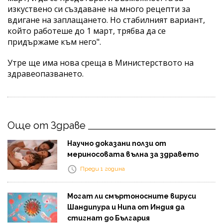
изкуствено си създаване на много рецепти за
вдигане на заплащането. Но стабилният вариант,
който работеше до 1 март, трябва да се
придържаме към него".
Утре ще има нова среща в Министерството на
здравеопазването.
Още от Здраве
Научно доказани ползи от
мериносовата вълна за здравето
Преди 1 година
Могат ли смъртоносните вируси
Шандипура и Нипа от Индия да
стигнат до България