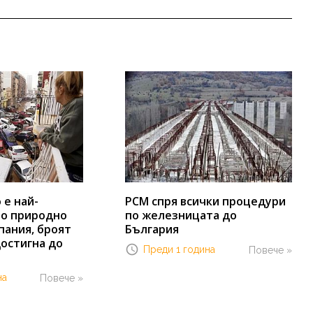
е най-
РСМ спря всички процедури
о природно
по железницата до
пания, броят
България
остигна до
Преди 1 година
Повече »
на
Повече »