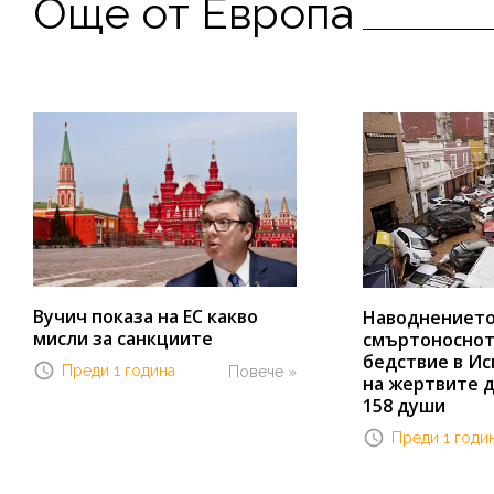
Още от Европа
Вучич показа на ЕС какво
Наводнението 
мисли за санкциите
смъртоноснот
бедствие в Ис
Преди 1 година
Повече »
на жертвите д
158 души
Преди 1 годи