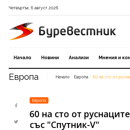
Четвъртък
,
6
август
2026
Начало
Новини
Aнализи
Мнения и ко
Европа
Начало
Европа
60 на сто от русна
Европа
60 на сто от руснаците
със "Спутник-V"