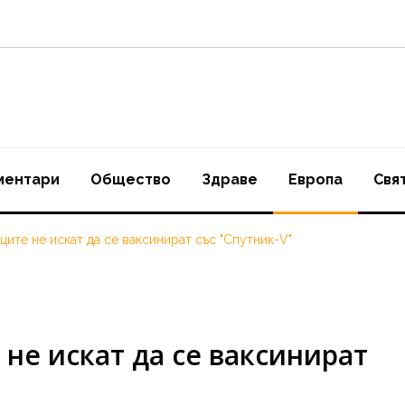
ментари
Oбщество
Здраве
Европа
Свя
ците не искат да се ваксинират със "Спутник-V"
 не искат да се ваксинират