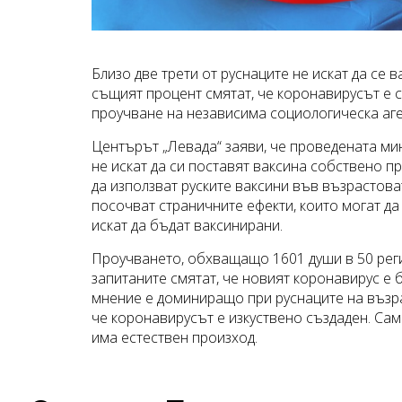
Близо две трети от руснаците не искат да се 
същият процент смятат, че коронавирусът е 
проучване на независима социологическа аге
Центърът „Левада“ заяви, че проведената мин
не искат да си поставят ваксина собствено п
да използват руските ваксини във възрастова
посочват страничните ефекти, които могат да
искат да бъдат ваксинирани.
Проучването, обхващащо 1601 души в 50 реги
запитаните смятат, че новият коронавирус е
мнение е доминиращо при руснаците на възрас
че коронавирусът е изкуствено създаден. Сам
има естествен произход.