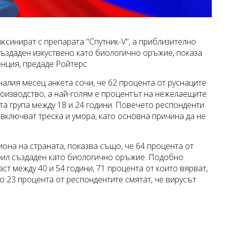
ваксинират с препарата "Спутник-V", а приблизително
създаден изкуствено като биологично оръжие, показа
нция, предаде Ройтерс.
алия месец анкета сочи, че 62 процента от руснаците
роизводство, а най-голям е процентът на нежелаещите
та група между 18 и 24 години. Повечето респонденти
 включват треска и умора, като основна причина да не
она на страната, показва също, че 64 процента от
 бил създаден като биологично оръжие. Подобно
т между 40 и 54 години, 71 процента от които вярват,
о 23 процента от респондентите смятат, че вирусът