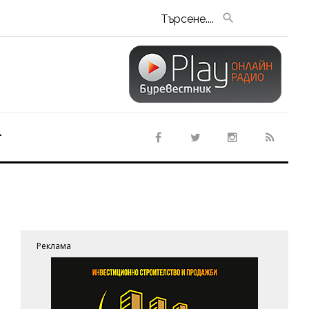
Търсене....
т
Реклама