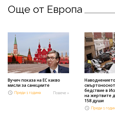
Още от Европа
Вучич показа на ЕС какво
Наводнението 
мисли за санкциите
смъртоноснот
бедствие в Ис
Преди 1 година
Повече »
на жертвите д
158 души
Преди 1 годи