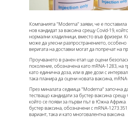
Компанията "Moderna" заяви, че е поставила 
нов кандидат за ваксина срещу Covid-19, кой
нормални хладилници, вместо във фризери. Ко
може да улесни разпространението, особено 
веригата на доставки могат да попречат на 
Проучването в ранен етап ще оцени безопасн
поколение, обозначена като mRNA-1283, на тр
като единична доза, или в две дози с интерва
така планира да оцени новата ваксина, mRNA
През миналата седмица "Moderna" започна да
тестващо кандидати за бустер ваксина срещу C
който се появи за първи път в Южна Африка.
бустер ваксина, обозначени с mRNA-1273.351
вариант, така и като многовалентна ваксина.