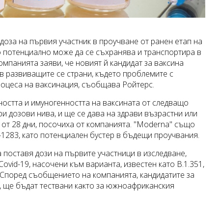
доза на първия участник в проучване от ранен етап на
то потенциално може да се съхранява и транспортира в
мпанията заяви, че новият й кандидат за ваксина
в развиващите се страни, където проблемите с
процеса на ваксинация, съобщава Ройтерс.
остта и имуногенността на ваксината от следващо
и дозови нива, и ще се дава на здрави възрастни или
л от 28 дни, посочиха от компанията. "Moderna" също
-1283, като потенциален бустер в бъдещи проучвания.
 поставя дози на първите участници в изследване,
ovid-19, насочени към варианта, известен като B.1.351,
 Според съобщението на компанията, кандидатите за
, ще бъдат тествани както за южноафриканския