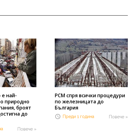
е най-
РСМ спря всички процедури
о природно
по железницата до
пания, броят
България
остигна до
Преди 1 година
Повече »
на
Повече »