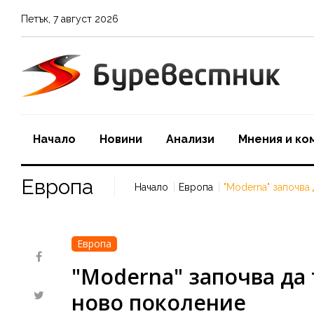
Петък
,
7
август
2026
Начало
Новини
Aнализи
Мнения и ко
Европа
Начало
Европа
"Moderna" започва
Европа
"Moderna" започва да 
ново поколение