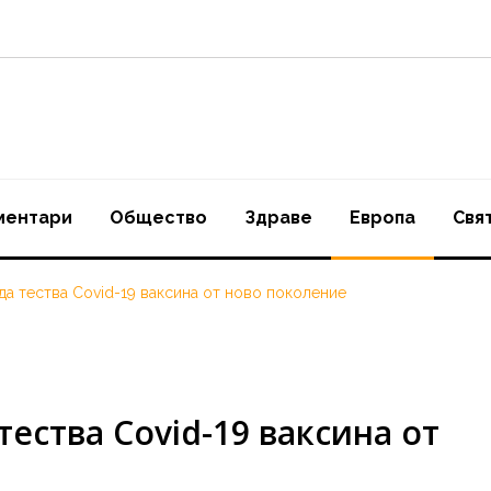
ментари
Oбщество
Здраве
Европа
Свя
 да тества Covid-19 ваксина от ново поколение
тества Covid-19 ваксина от