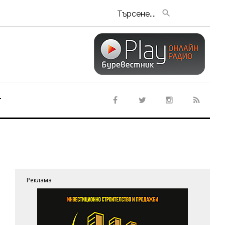
Търсене....
т
Реклама