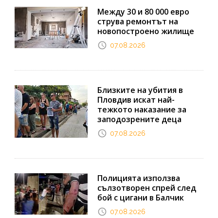
Между 30 и 80 000 евро
струва ремонтът на
новопостроено жилище
07.08.2026
Близките на убития в
Пловдив искат най-
тежкото наказание за
заподозрените деца
07.08.2026
Полицията използва
сълзотворен спрей след
бой с цигани в Балчик
07.08.2026