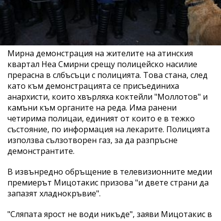
Мирна демонстрация на жителите на атинския
квартал Неа Смирни срещу полицейско насилие
прерасна в слбъсъци с полицията. Това стана, след
като към демонстрацията се присъединиха
анархисти, които хвърляха коктейли "Моллотов" и
камъни към органите на реда. Има ранени
четирима полицаи, единият от които е в тежко
състояние, по информация на лекарите. Полицията
използва сълзотворен газ, за да разпръсне
демонстрантите.
В извънредно обръщение в телевизионните медии
премиерът Мицотакис призова "и двете страни да
запазят хладнокръвие".
"Сляпата ярост не води никъде", заяви Мицотакис в