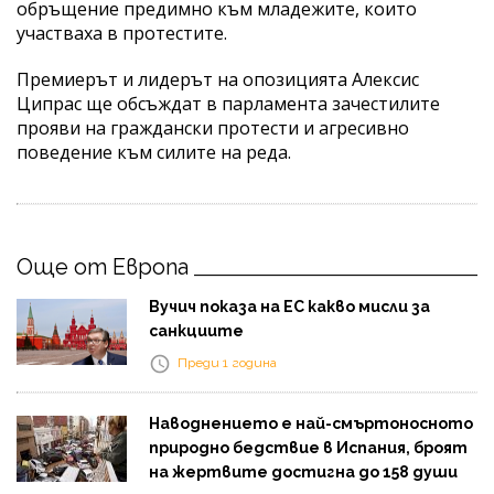
обръщение предимно към младежите, които
участваха в протестите.
Премиерът и лидерът на опозицията Алексис
Ципрас ще обсъждат в парламента зачестилите
прояви на граждански протести и агресивно
поведение към силите на реда.
Още от Европа
Вучич показа на ЕС какво мисли за
санкциите
Преди 1 година
Наводнението е най-смъртоносното
природно бедствие в Испания, броят
на жертвите достигна до 158 души