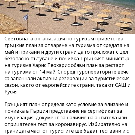
Световната организация по туризъм приветства
гръцкия план за отваряне на туризма от средата на
май и прикани и други страни да го приложат с цел
безопасно пътуване и почивка. Гръцкият министър
на туризма Харис Теохарис обяви план за рестарт
на туризма от 14 май. Според туроператорите вече
са започнали активни резервации за туристическия
сезон, както от европейските страни, така от САЩ и
Русия.
Гръцкият план определя като условие за влизане и
почивка в Гърция представяне на сертификат за
имунизация, документ за наличие на антитела или
отрицателен тест за коронавирус. Избирателно на
границата част от туристите ще бъдат тествани и с