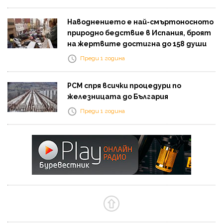
Наводнението е най-смъртоносното
природно бедствие в Испания, броят
на жертвите достигна до 158 души
Преди 1 година
РСМ спря всички процедури по
железницата до България
Преди 1 година