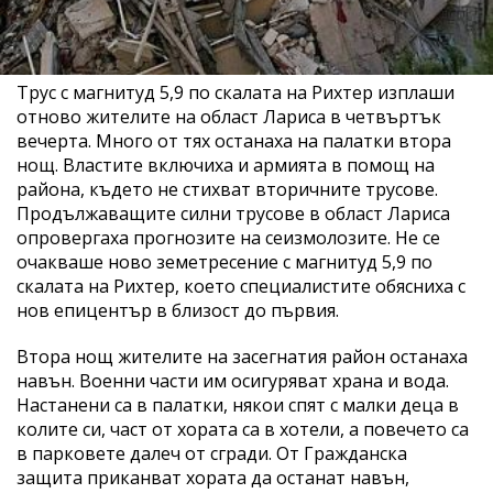
Трус с магнитуд 5,9 по скалата на Рихтер изплаши
отново жителите на област Лариса в четвъртък
вечерта. Много от тях останаха на палатки втора
нощ. Властите включиха и армията в помощ на
района, където не стихват вторичните трусове.
Продължаващите силни трусове в област Лариса
опровергаха прогнозите на сеизмолозите. Не се
очакваше ново земетресение с магнитуд 5,9 по
скалата на Рихтер, което специалистите обясниха с
нов епицентър в близост до първия.
Втора нощ жителите на засегнатия район останаха
навън. Военни части им осигуряват храна и вода.
Настанени са в палатки, някои спят с малки деца в
колите си, част от хората са в хотели, а повечето са
в парковете далеч от сгради. От Гражданска
защита приканват хората да останат навън,