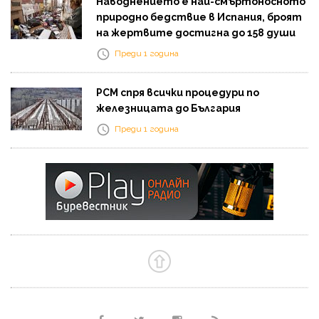
Наводнението е най-смъртоносното
природно бедствие в Испания, броят
на жертвите достигна до 158 души
Преди 1 година
РСМ спря всички процедури по
железницата до България
Преди 1 година