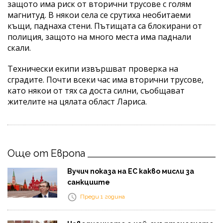
защото има риск от вторични трусове с голям
магнитуд. В някои села се срутиха необитаеми
къщи, паднаха стени. Пътищата са блокирани от
полиция, защото на много места има паднали
скали.
Технически екипи извършват проверка на
сградите. Почти всеки час има вторични трусове,
като някои от тях са доста силни, съобщават
жителите на цялата област Лариса.
Още от Европа
Вучич показа на ЕС какво мисли за
санкциите
Преди 1 година