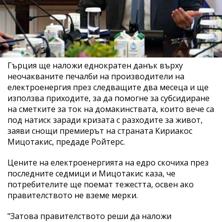
Гърция ще наложи еднократен данък върху
неочакваните печалби на производители на
електроенергия през следващите два месеца и ще
използва приходите, за да помогне за субсидиране
на сметките за ток на домакинствата, които вече са
под натиск заради кризата с разходите за живот,
заяви снощи премиерът на страната Кириакос
Мицотакис, предаде Ройтерс.
Цените на електроенергията на едро скочиха през
последните седмици и Мицотакис каза, че
потребителите ще поемат тежестта, освен ако
правителството не вземе мерки.
"Затова правителството реши да наложи