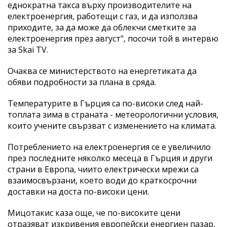
еднократна такса върху производителите на
електроенергия, работещи с газ, и да използва
приходите, за да може да облекчи сметките за
електроенергия през август", посочи той в интервю
за Skai TV.
Очаква се министерството на енергетиката да
обяви подробности за плана в сряда.
Температурите в Гърция са по-високи след най-
топлата зима в страната - метеорологични условия,
които учените свързват с изменението на климата.
Потреблението на електроенергия се е увеличило
през последните няколко месеца в Гърция и други
страни в Европа, чиито електрически мрежи са
взаимосвързани, което води до краткосрочни
доставки на доста по-високи цени.
Мицотакис каза още, че по-високите цени
отразяват изкривения европейски енергиен пазар,